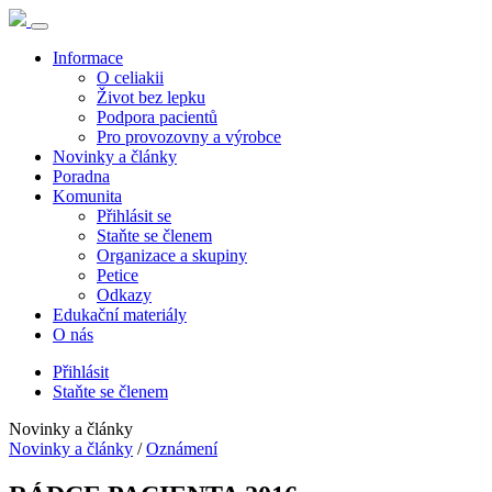
Informace
O celiakii
Život bez lepku
Podpora pacientů
Pro provozovny a výrobce
Novinky a články
Poradna
Komunita
Přihlásit se
Staňte se členem
Organizace a skupiny
Petice
Odkazy
Edukační materiály
O nás
Přihlásit
Staňte se členem
Novinky a články
Novinky a články
/
Oznámení