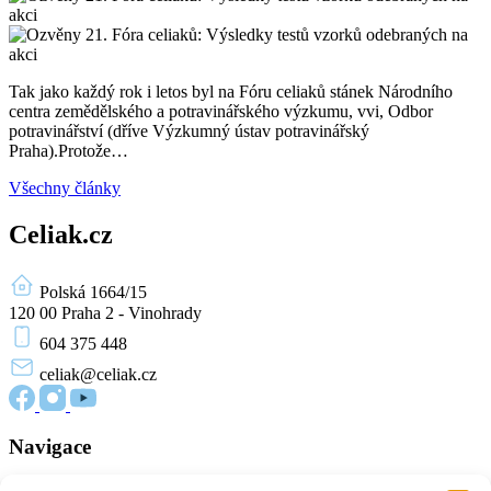
Tak jako každý rok i letos byl na Fóru celiaků stánek Národního
centra zemědělského a potravinářského výzkumu, vvi, Odbor
potravinářství (dříve Výzkumný ústav potravinářský
Praha).Protože…
Všechny články
Celiak.cz
Polská 1664/15
120 00 Praha 2 - Vinohrady
604 375 448
celiak
@celiak.cz
Navigace
Novinky a články