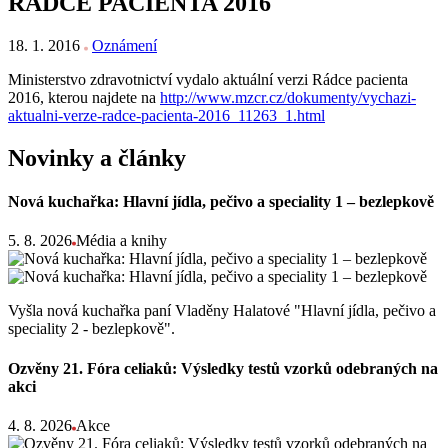
RÁDCE PACIENTA 2016
18. 1. 2016
Oznámení
Ministerstvo zdravotnictví vydalo aktuální verzi Rádce pacienta
2016, kterou najdete na
http://www.mzcr.cz/dokumenty/vychazi-
aktualni-verze-radce-pacienta-2016_11263_1.html
Novinky a články
Nová kuchařka: Hlavní jídla, pečivo a speciality 1 – bezlepkově
5. 8. 2026
Média a knihy
Vyšla nová kuchařka paní Vladěny Halatové "Hlavní jídla, pečivo a
speciality 2 - bezlepkově".
Ozvěny 21. Fóra celiaků: Výsledky testů vzorků odebraných na
akci
4. 8. 2026
Akce