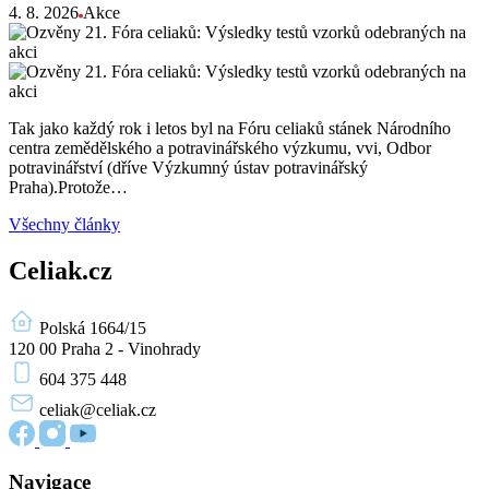
4. 8. 2026
Akce
Tak jako každý rok i letos byl na Fóru celiaků stánek Národního
centra zemědělského a potravinářského výzkumu, vvi, Odbor
potravinářství (dříve Výzkumný ústav potravinářský
Praha).Protože…
Všechny články
Celiak.cz
Polská 1664/15
120 00 Praha 2 - Vinohrady
604 375 448
celiak
@celiak.cz
Navigace