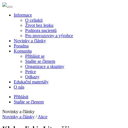
Informace
O celiakii
Život bez lepku
Podpora pacientů
Pro provozovny a výrobce
Novinky a články
Poradna
Komunita
Přihlásit se
Staňte se členem
Organizace a skupiny
Petice
Odkazy
Edukační materiály
O nás
Přihlásit
Staňte se členem
Novinky a články
Novinky a články
/
Akce