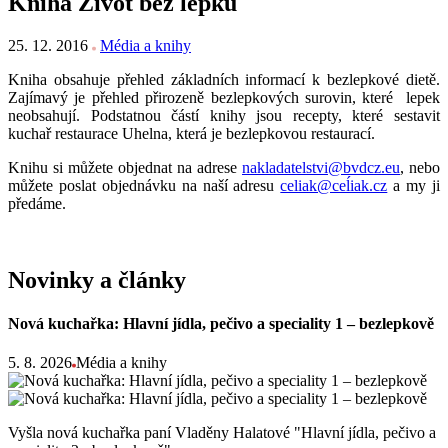
Kniha Život bez lepku
25. 12. 2016
Média a knihy
Kniha obsahuje přehled základních informací k bezlepkové dietě.
Zajímavý je přehled přirozeně bezlepkových surovin, které lepek
neobsahují. Podstatnou částí knihy jsou recepty, které sestavit
kuchař restaurace Uhelna, která je bezlepkovou restaurací.
Knihu si můžete objednat na adrese
nakladatelstvi@bvdcz.eu
, nebo
můžete poslat objednávku na naší adresu
celiak@ceĺiak.cz
a my ji
předáme.
Novinky a články
Nová kuchařka: Hlavní jídla, pečivo a speciality 1 – bezlepkově
5. 8. 2026
Média a knihy
Vyšla nová kuchařka paní Vladěny Halatové "Hlavní jídla, pečivo a