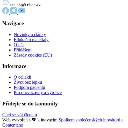
celiak
@celiak.cz
Navigace
Novinky a články
Edukační materiály
O nás
Přihlášení
Zásady cookies (EU)
Informace
O celiakii
Život bez lepku
Podpora pacientů
Pro provozovny a výrobce
Přidejte se do komunity
Chci se stát členem
Web vytvořen s 🧡 k inovacím
Spolkem společenských inovátorů
a
Contentano