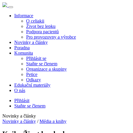
Informace
O celiakii
Život bez lepku
Podpora pacientů
Pro provozovny a výrobce
Novinky a články
Poradna
Komunita
Přihlásit se
Staňte se členem
Organizace a skupiny
Petice
Odkazy
Edukační materiály
O nás
Přihlásit
Staňte se členem
Novinky a články
Novinky a články
/
Média a knihy