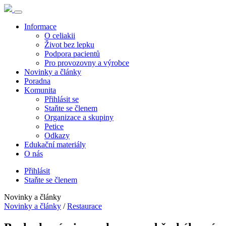
Informace
O celiakii
Život bez lepku
Podpora pacientů
Pro provozovny a výrobce
Novinky a články
Poradna
Komunita
Přihlásit se
Staňte se členem
Organizace a skupiny
Petice
Odkazy
Edukační materiály
O nás
Přihlásit
Staňte se členem
Novinky a články
Novinky a články
/
Restaurace