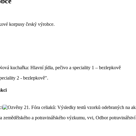
obce
pkové korpusy český výrobce.
peciality 2 - bezlepkově".
akci
ntra zemědělského a potravinářského výzkumu, vvi, Odbor potravinářst