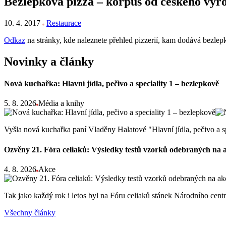
Bezlepková pizza – korpus od českého výr
10. 4. 2017
Restaurace
Odkaz
na stránky, kde naleznete přehled pizzerií, kam dodává bezle
Novinky a články
Nová kuchařka: Hlavní jídla, pečivo a speciality 1 – bezlepkově
5. 8. 2026
Média a knihy
Vyšla nová kuchařka paní Vladěny Halatové "Hlavní jídla, pečivo a s
Ozvěny 21. Fóra celiaků: Výsledky testů vzorků odebraných na 
4. 8. 2026
Akce
Tak jako každý rok i letos byl na Fóru celiaků stánek Národního ce
Všechny články