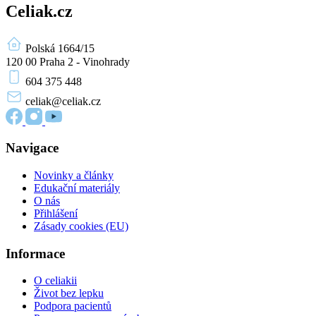
Celiak.cz
Polská 1664/15
120 00 Praha 2 - Vinohrady
604 375 448
celiak
@celiak.cz
Navigace
Novinky a články
Edukační materiály
O nás
Přihlášení
Zásady cookies (EU)
Informace
O celiakii
Život bez lepku
Podpora pacientů