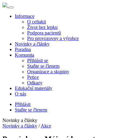
Informace
O celiakii
Život bez lepku
Podpora pacientů
Pro provozovny a výrobce
Novinky a články
Poradna
Komunita
Přihlásit se
Staňte se členem
Organizace a skupiny
Petice
Odkazy
Edukační materiály
O nás
Přihlásit
Staňte se členem
Novinky a články
Novinky a články
/
Akce