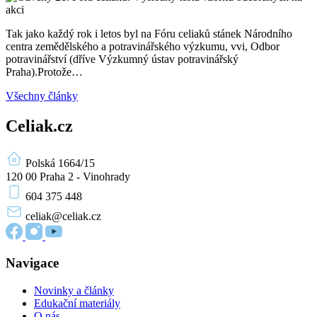
Tak jako každý rok i letos byl na Fóru celiaků stánek Národního
centra zemědělského a potravinářského výzkumu, vvi, Odbor
potravinářství (dříve Výzkumný ústav potravinářský
Praha).Protože…
Všechny články
Celiak.cz
Polská 1664/15
120 00 Praha 2 - Vinohrady
604 375 448
celiak
@celiak.cz
Navigace
Novinky a články
Edukační materiály
O nás