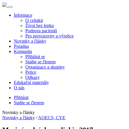
Informace
O celiakii
Život bez lepku
Podpora pacientů
Pro provozovny a výrobce
Novinky a články
Poradna
Komunita
Přihlásit se
Staňte se členem
Organizace a skupiny
Petice
Odkazy
Edukační materiály
O nás
Přihlásit
Staňte se členem
Novinky a články
Novinky a články
/
AOECS, CYE