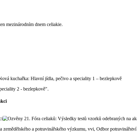
ten mezinárodním dnem celiakie.
peciality 2 - bezlepkově".
akci
ntra zemědělského a potravinářského výzkumu, vvi, Odbor potravinářst