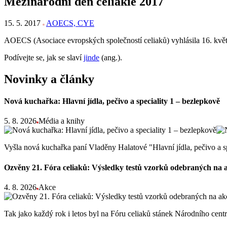
Mezinárodní den celiakie 2017
15. 5. 2017
AOECS, CYE
AOECS (Asociace evropských společností celiaků) vyhlásila 16. kvě
Podívejte se, jak se slaví
jinde
(ang.).
Novinky a články
Nová kuchařka: Hlavní jídla, pečivo a speciality 1 – bezlepkově
5. 8. 2026
Média a knihy
Vyšla nová kuchařka paní Vladěny Halatové "Hlavní jídla, pečivo a s
Ozvěny 21. Fóra celiaků: Výsledky testů vzorků odebraných na 
4. 8. 2026
Akce
Tak jako každý rok i letos byl na Fóru celiaků stánek Národního ce