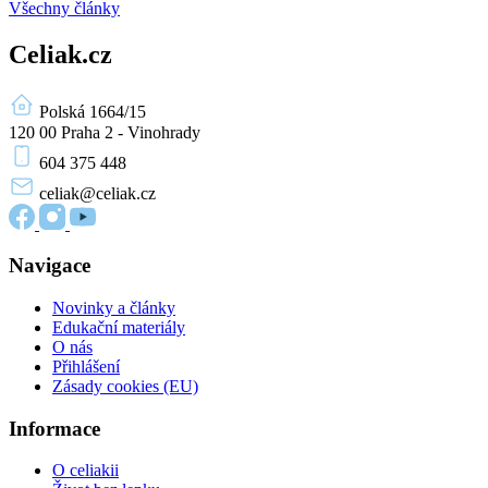
Všechny články
Celiak.cz
Polská 1664/15
120 00 Praha 2 - Vinohrady
604 375 448
celiak
@celiak.cz
Navigace
Novinky a články
Edukační materiály
O nás
Přihlášení
Zásady cookies (EU)
Informace
O celiakii