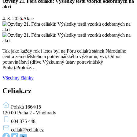
Ozvěny 21. Fóra celiaků: Výsledky testů vzorků odebraných na
akci
4. 8. 2026
Akce
Tak jako každý rok i letos byl na Fóru celiaků stánek Národního
centra zemědělského a potravinářského výzkumu, vvi, Odbor
potravinářství (dříve Výzkumný ústav potravinářský
Praha).Protože…
Všechny články
Celiak.cz
Polská 1664/15
120 00 Praha 2 - Vinohrady
604 375 448
celiak
@celiak.cz