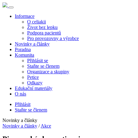
Informace
O celiakii
Život bez lepku
Podpora pacientů
Pro provozovny a výrobce
Novinky a články
Poradna
Komunita
Přihlásit se
Staňte se členem
Organizace a skupiny
Petice
Odkazy
Edukační materiály
O nás
Přihlásit
Staňte se členem
Novinky a články
Novinky a články
/
Akce