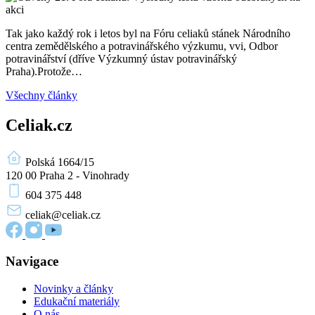
Tak jako každý rok i letos byl na Fóru celiaků stánek Národního
centra zemědělského a potravinářského výzkumu, vvi, Odbor
potravinářství (dříve Výzkumný ústav potravinářský
Praha).Protože…
Všechny články
Celiak.cz
Polská 1664/15
120 00 Praha 2 - Vinohrady
604 375 448
celiak
@celiak.cz
Navigace
Novinky a články
Edukační materiály
O nás