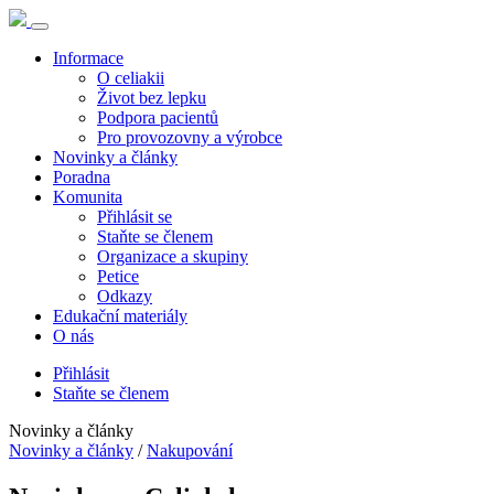
Informace
O celiakii
Život bez lepku
Podpora pacientů
Pro provozovny a výrobce
Novinky a články
Poradna
Komunita
Přihlásit se
Staňte se členem
Organizace a skupiny
Petice
Odkazy
Edukační materiály
O nás
Přihlásit
Staňte se členem
Novinky a články
Novinky a články
/
Nakupování