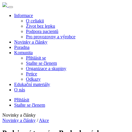
Informace
O celiakii
Život bez lepku
Podpora pacientů
Pro provozovny a výrobce
Novinky a články
Poradna
Komunita
Přihlásit se
Staňte se členem
Organizace a skupiny
Petice
Odkazy
Edukační materiály
O nás
Přihlásit
Staňte se členem
Novinky a články
Novinky a články
/
Akce