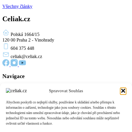
Všechny články
Celiak.cz
Polská 1664/15
120 00 Praha 2 - Vinohrady
604 375 448
celiak
@celiak.cz
Navigace
Novinky a články
Spravovat Souhlas
Edukační materiály
O nás
Abychom poskytli co nejlepší služby, používáme k ukládání a/nebo přístupu k
Přihlášení
informacím o zařízení, technologie jako jsou soubory cookies. Souhlas s těmito
Zásady cookies (EU)
technologiemi nám umožní zpracovávat údaje, jako je chování při procházení nebo
jedinečná ID na tomto webu. Nesouhlas nebo odvolání souhlasu může nepříznivě
Informace
ovlivnit určité vlastnosti a funkce.
O celiakii