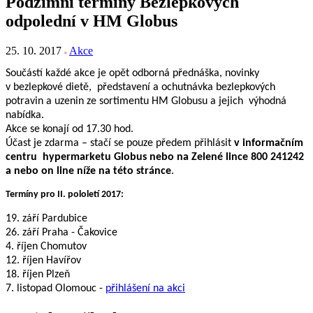
Podzimní termíny Bezlepkových
odpolední v HM Globus
25. 10. 2017
Akce
Součástí každé akce je opět odborná přednáška, novinky
v bezlepkové dietě, představení a ochutnávka bezlepkových
potravin a uzenin ze sortimentu HM Globusu a jejich výhodná
nabídka.
Akce se konají od 17.30 hod.
Účast je zdarma – stačí se pouze předem přihlásit
v informačním
­centru hypermarketu Globus nebo na Zelené lince 800 241242
a nebo on line níže na této stránce
.
Termíny pro II. pololetí 2017:
19. září Pardubice
26. září Praha - Čakovice
4. říjen Chomutov
12. říjen Havířov
18. říjen Plzeň
7. listopad Olomouc -
přihlášení na akci