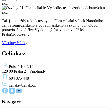
Tak jako každý rok i letos byl na Fóru celiaků stánek Národního
centra zemědělského a potravinářského výzkumu, vvi, Odbor
potravinářství (dříve Výzkumný ústav potravinářský
Praha).Protože…
Všechny články
Celiak.cz
Polská 1664/15
120 00 Praha 2 - Vinohrady
604 375 448
celiak
@celiak.cz
Navigace
Novinky a články