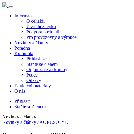
Informace
O celiakii
Život bez lepku
Podpora pacientů
Pro provozovny a výrobce
Novinky a články
Poradna
Komunita
Přihlásit se
Staňte se členem
Organizace a skupiny
Petice
Odkazy
Edukační materiály
O nás
Přihlásit
Staňte se členem
Novinky a články
Novinky a články
/
AOECS, CYE