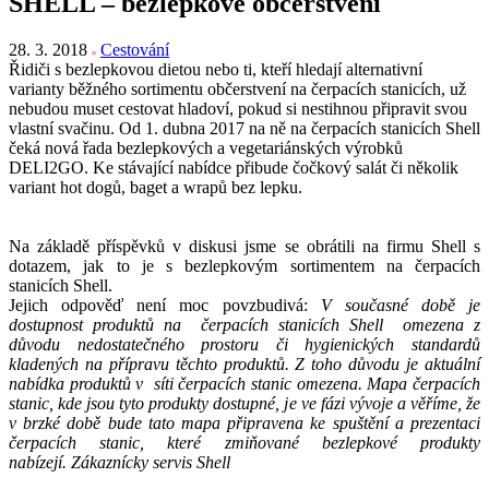
SHELL – bezlepkové občerstvení
28. 3. 2018
Cestování
Řidiči s bezlepkovou dietou nebo ti, kteří hledají alternativní
varianty běžného sortimentu občerstvení na čerpacích stanicích, už
nebudou muset cestovat hladoví, pokud si nestihnou připravit svou
vlastní svačinu. Od 1. dubna 2017 na ně na čerpacích stanicích Shell
čeká nová řada bezlepkových a vegetariánských výrobků
DELI2GO. Ke stávající nabídce přibude čočkový salát či několik
variant hot dogů, baget a wrapů bez lepku.
Na základě příspěvků v diskusi jsme se obrátili na firmu Shell s
dotazem, jak to je s bezlepkovým sortimentem na čerpacích
stanicích Shell.
Jejich odpověď není moc povzbudivá:
V současné době je
dostupnost produktů na čerpacích stanicích Shell omezena z
důvodu nedostatečného prostoru či hygienických standardů
kladených na přípravu těchto produktů. Z toho důvodu je aktuální
nabídka produktů v síti čerpacích stanic omezena. Mapa čerpacích
stanic, kde jsou tyto produkty dostupné, je ve fázi vývoje a věříme, že
v brzké době bude tato mapa připravena ke spuštění a prezentaci
čerpacích stanic, které zmiňované bezlepkové produkty
nabízejí. Zákaznícky servis Shell