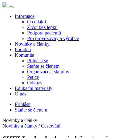
Informace
O celiakii
Život bez lepku
Podpora pacientů
Pro provozovny a výrobce
Novinky a články
Poradna
Komunita
Přihlásit se
Staňte se členem
Organizace a skupiny
Petice
Odkazy
Edukační materiály
O nás
Přihlásit
Staňte se členem
Novinky a články
Novinky a články
/
Cestování