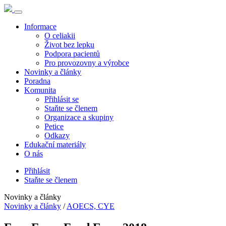
Informace
O celiakii
Život bez lepku
Podpora pacientů
Pro provozovny a výrobce
Novinky a články
Poradna
Komunita
Přihlásit se
Staňte se členem
Organizace a skupiny
Petice
Odkazy
Edukační materiály
O nás
Přihlásit
Staňte se členem
Novinky a články
Novinky a články
/
AOECS, CYE