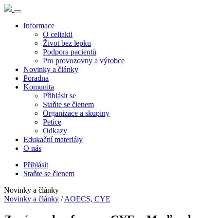
Informace
O celiakii
Život bez lepku
Podpora pacientů
Pro provozovny a výrobce
Novinky a články
Poradna
Komunita
Přihlásit se
Staňte se členem
Organizace a skupiny
Petice
Odkazy
Edukační materiály
O nás
Přihlásit
Staňte se členem
Novinky a články
Novinky a články
/
AOECS, CYE