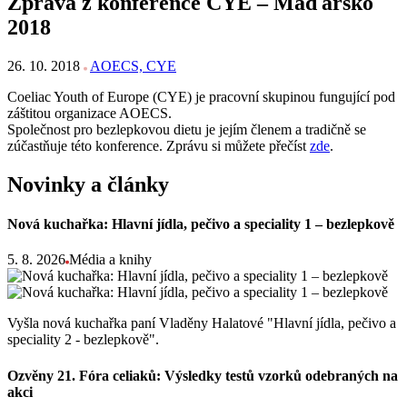
Zpráva z konference CYE – Maďarsko
2018
26. 10. 2018
AOECS, CYE
Coeliac Youth of Europe (CYE) je pracovní skupinou fungující pod
záštitou organizace AOECS.
Společnost pro bezlepkovou dietu je jejím členem a tradičně se
zúčastňuje této konference. Zprávu si můžete přečíst
zde
.
Novinky a články
Nová kuchařka: Hlavní jídla, pečivo a speciality 1 – bezlepkově
5. 8. 2026
Média a knihy
Vyšla nová kuchařka paní Vladěny Halatové "Hlavní jídla, pečivo a
speciality 2 - bezlepkově".
Ozvěny 21. Fóra celiaků: Výsledky testů vzorků odebraných na
akci