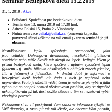
Seminář Bezlepková dieta 13.2.2019
31. 1. 2019
Akce
Pořadatel Společnost pro bezlepkovou dietu
Termín dne 13. února 2019 od 17,30 hod.
Adresa Polská 15, Praha 2 - Vinohrady
Nutná rezervace
celiak@celiak.cz
(omezená kapacita,
potvrzení účasti zašleme na váš email ) -
tento seminář je již
obsazen
Nesnášenlivost lepku způsobuje onemocnění, jako
jsou celiakie, Duhringova dermatitida, neceliakální gluténová
senzitivita nebo může člověk mít alergii na lepek. Jediným lékem je
přísná bezlepková dieta, která spočívá v úplném vyloučení lepku
(glutenu - tj. směsi bílkovin obsažených v obilných zrnech pšenice,
žita a ječmene) z jídelníčku. V dnešní době je informací o
bezlepkové dietě hodně, ale řada z nich je nepřesná nebo
nepravdivá. Proto je důležité vědět, čemu je nutné se při výběru jídla
vyhnout a co naopak nemusí představovat problém, aby se zbytečně
nekomplikovala již tak dost složitá situace a tím se nezužoval výběr
vhodných potravin.
Neklademe si za cíl poskytnout Vám odborné informace týkající se
Vaší diagnózy, a zastoupit tak roli lékaře, ale chceme Vám poradit,