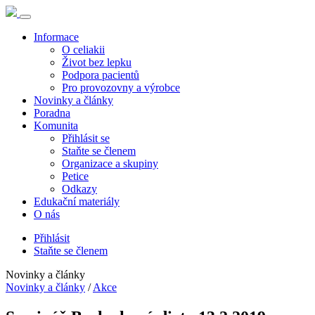
Informace
O celiakii
Život bez lepku
Podpora pacientů
Pro provozovny a výrobce
Novinky a články
Poradna
Komunita
Přihlásit se
Staňte se členem
Organizace a skupiny
Petice
Odkazy
Edukační materiály
O nás
Přihlásit
Staňte se členem
Novinky a články
Novinky a články
/
Akce