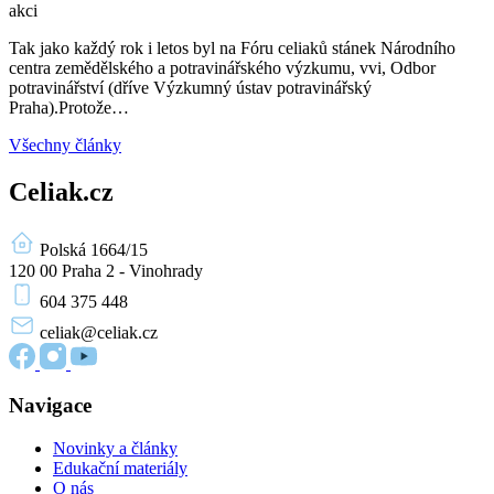
Tak jako každý rok i letos byl na Fóru celiaků stánek Národního
centra zemědělského a potravinářského výzkumu, vvi, Odbor
potravinářství (dříve Výzkumný ústav potravinářský
Praha).Protože…
Všechny články
Celiak.cz
Polská 1664/15
120 00 Praha 2 - Vinohrady
604 375 448
celiak
@celiak.cz
Navigace
Novinky a články
Edukační materiály
O nás