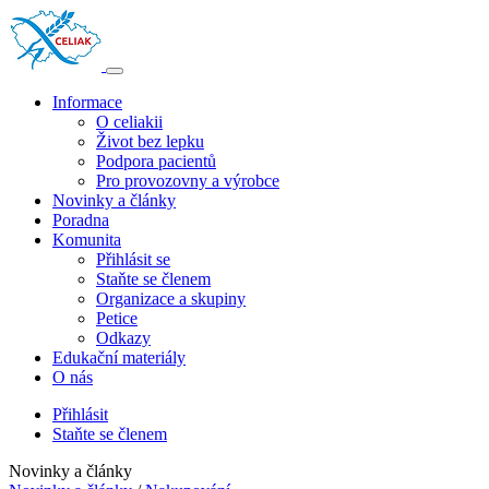
Informace
O celiakii
Život bez lepku
Podpora pacientů
Pro provozovny a výrobce
Novinky a články
Poradna
Komunita
Přihlásit se
Staňte se členem
Organizace a skupiny
Petice
Odkazy
Edukační materiály
O nás
Přihlásit
Staňte se členem
Novinky a články