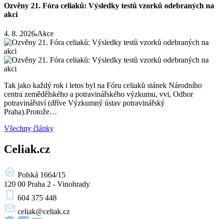
Ozvěny 21. Fóra celiaků: Výsledky testů vzorků odebraných na
akci
4. 8. 2026
Akce
Tak jako každý rok i letos byl na Fóru celiaků stánek Národního
centra zemědělského a potravinářského výzkumu, vvi, Odbor
potravinářství (dříve Výzkumný ústav potravinářský
Praha).Protože…
Všechny články
Celiak.cz
Polská 1664/15
120 00 Praha 2 - Vinohrady
604 375 448
celiak
@celiak.cz