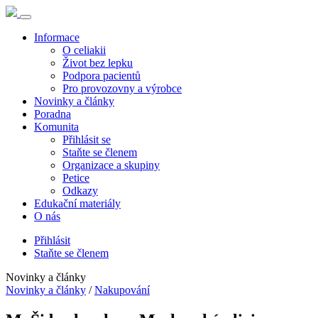
Informace
O celiakii
Život bez lepku
Podpora pacientů
Pro provozovny a výrobce
Novinky a články
Poradna
Komunita
Přihlásit se
Staňte se členem
Organizace a skupiny
Petice
Odkazy
Edukační materiály
O nás
Přihlásit
Staňte se členem
Novinky a články
Novinky a články
/
Nakupování