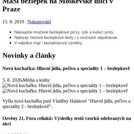
MaŠi bezlepek na Moskevské ulici v
Praze
15. 8. 2019
Nakupování
Nakoupíte mražené bezlepkové pizzy, rybí a kuřecí prsty.
Nabízejí čerstvé bezlepkové dorty i s možností objednávek.
V nabídce mají i
bezlaktózové výrobky.
Novinky a články
Nová kuchařka: Hlavní jídla, pečivo a speciality 1 – bezlepkově
5. 8. 2026
Média a knihy
Vyšla nová kuchařka paní Vladěny Halatové "Hlavní jídla, pečivo a
speciality 2 - bezlepkově".
Ozvěny 21. Fóra celiaků: Výsledky testů vzorků odebraných na
akci