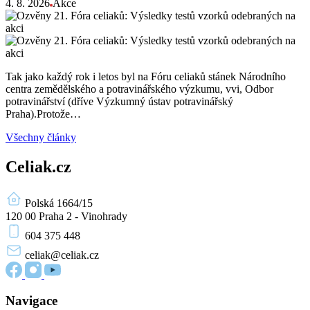
4. 8. 2026
Akce
Tak jako každý rok i letos byl na Fóru celiaků stánek Národního
centra zemědělského a potravinářského výzkumu, vvi, Odbor
potravinářství (dříve Výzkumný ústav potravinářský
Praha).Protože…
Všechny články
Celiak.cz
Polská 1664/15
120 00 Praha 2 - Vinohrady
604 375 448
celiak
@celiak.cz
Navigace