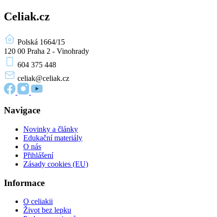
Celiak.cz
Polská 1664/15
120 00 Praha 2 - Vinohrady
604 375 448
celiak
@celiak.cz
Navigace
Novinky a články
Edukační materiály
O nás
Přihlášení
Zásady cookies (EU)
Informace
O celiakii
Život bez lepku