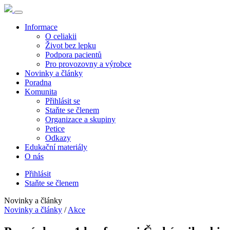
Informace
O celiakii
Život bez lepku
Podpora pacientů
Pro provozovny a výrobce
Novinky a články
Poradna
Komunita
Přihlásit se
Staňte se členem
Organizace a skupiny
Petice
Odkazy
Edukační materiály
O nás
Přihlásit
Staňte se členem
Novinky a články
Novinky a články
/
Akce