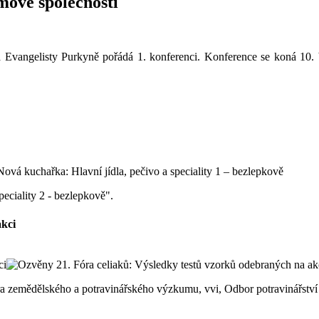
mové společnosti
a Evangelisty Purkyně pořádá 1. konferenci. Konference se koná 10.
peciality 2 - bezlepkově".
akci
ntra zemědělského a potravinářského výzkumu, vvi, Odbor potravinářst