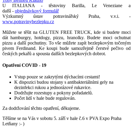
Tony Bennett Kladno
U ITALIANA - těstoviny Barilla, Le Veneziane a
další -
objednávkový formulář
Výzkumný ústav potravinářský Praha, v.v.i. -
www.potravinybezlepku.cz
Můžete se těšit na GLUTEN FREE TRUCK, kde si budete moci
dát hamburgry, hotdogy, pizzu, hranolky. Budete moci ochutnat
pizzu a další pochutiny. To vše můžete zapít bezlepkovým točeným
pivem Ferdinand. Ke koupi bude samozřejmě čerstvé pečivo od
českých pekařů a spousta dalších bezlepkových dobrot.
Opatření COVID - 19
Vstup pouze se zakrytými dýchacími cestami!
K dispozici budou stojany s antibakteriálními gely na
dezinfekci rukou a jednorázové rukavice.
Dodržujte rozestupy a pokyny pořadatelů.
Počet lidí v hale bude regulován.
Za dodržování těchto opatření, děkujeme.
Těšíme se na Vás v sobotu 5. září v hale č.6 v PVA Expo Praha
Letňany :- )