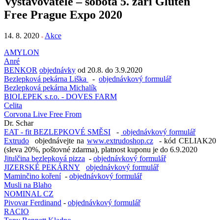
Vystavovatelé – sobota 5. září Gluten
Free Prague Expo 2020
14. 8. 2020
Akce
AMYLON
Anré
BENKOR
objednávky
od 20.8. do 3.9.2020
Bezlepková pekárna Liška
-
objednávkový formulář
Bezlepková pekárna Michalík
BIOLEPEK s.r.o. - DOVES FARM
Celita
Corvona Live Free From
Dr. Schar
EAT - fit BEZLEPKOVÉ SMĚSI
-
objednávkový formulář
Extrudo
objednávejte na
www.extrudoshop.cz
- kód CELIAK20
(sleva 20%, poštovné zdarma), platnost kuponu je do 6.9.2020
Jitulčina bezlepková pizza
-
objednávkový formulář
JIZERSKÉ PEKÁRNY
objednávkový formulář
Maminčino koření
-
objednávkový formulář
Musli na Blaho
NOMINAL CZ
Pivovar Ferdinand
-
objednávkový formulář
RACIO