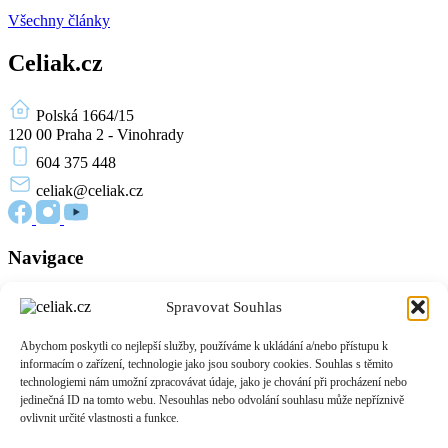
Všechny články
Celiak.cz
Polská 1664/15
120 00 Praha 2 - Vinohrady
604 375 448
celiak
@celiak.cz
Navigace
Novinky a články
Spravovat Souhlas
Edukační materiály
O nás
Abychom poskytli co nejlepší služby, používáme k ukládání a/nebo přístupu k
Přihlášení
informacím o zařízení, technologie jako jsou soubory cookies. Souhlas s těmito
Zásady cookies (EU)
technologiemi nám umožní zpracovávat údaje, jako je chování při procházení nebo
jedinečná ID na tomto webu. Nesouhlas nebo odvolání souhlasu může nepříznivě
Informace
ovlivnit určité vlastnosti a funkce.
O celiakii