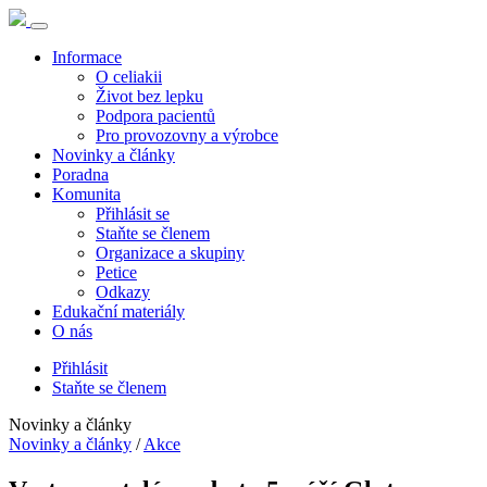
Informace
O celiakii
Život bez lepku
Podpora pacientů
Pro provozovny a výrobce
Novinky a články
Poradna
Komunita
Přihlásit se
Staňte se členem
Organizace a skupiny
Petice
Odkazy
Edukační materiály
O nás
Přihlásit
Staňte se členem
Novinky a články
Novinky a články
/
Akce