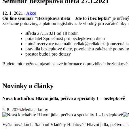
Seminář Bezlepková dieta 27.1.2021
12. 1. 2021
Akce
On-line seminář "Bezlepková dieta – Jde to i bez lepku"
je určený
zakázané potraviny, a platnou legislativu. Je vhodný pro začátečníky na
středa 27.1.2021 od 18 hodin
pořadatel Společnost pro bezlepkovou dietu
nutná rezervace na emailu
celiak@celiak.cz
(omezená kapa
pravidla bezlepkové diety, povolené a zakázané potraviny
prostor bude i pro dotazy
Budete mít možnost ujasnit si své informace o pravidlech bezlepkové d
Novinky a články
Nová kuchařka: Hlavní jídla, pečivo a speciality 1 – bezlepkově
5. 8. 2026
Média a knihy
Vyšla nová kuchařka paní Vladěny Halatové "Hlavní jídla, pečivo a s