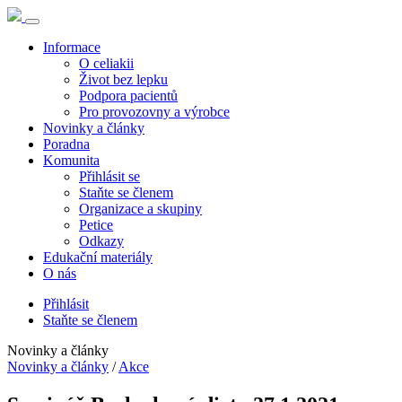
Informace
O celiakii
Život bez lepku
Podpora pacientů
Pro provozovny a výrobce
Novinky a články
Poradna
Komunita
Přihlásit se
Staňte se členem
Organizace a skupiny
Petice
Odkazy
Edukační materiály
O nás
Přihlásit
Staňte se členem
Novinky a články
Novinky a články
/
Akce