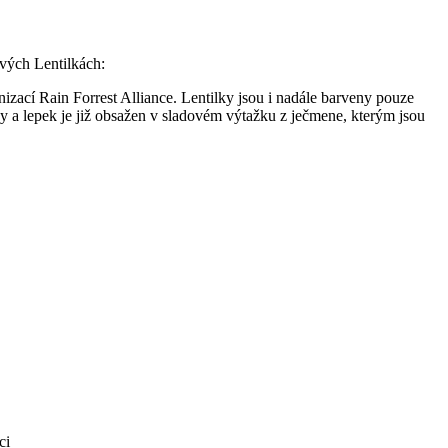
ových Lentilkách:
izací Rain Forrest Alliance. Lentilky jsou i nadále barveny pouze
y a lepek je již obsažen v sladovém výtažku z ječmene, kterým jsou