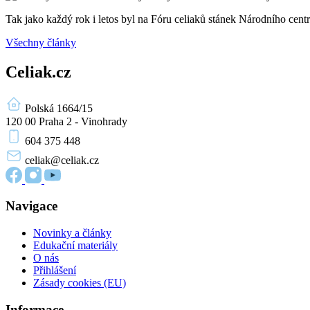
Tak jako každý rok i letos byl na Fóru celiaků stánek Národního ce
Všechny články
Celiak.cz
Polská 1664/15
120 00 Praha 2 - Vinohrady
604 375 448
celiak
@celiak.cz
Navigace
Novinky a články
Edukační materiály
O nás
Přihlášení
Zásady cookies (EU)
Informace