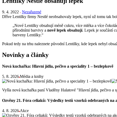
Lentilky Nestlé obsahují lepek
9. 4. 2022
Nezařazené
Dříve Lentilky firmy Nestlé neobsahovaly lepek, nyní už tomu tak boh
„Nové Lentilky obsahují méně cukru, více mléka a více čokolády
přírodními barvivy a
nově lepek obsahují
. Lepek je součástí 
barveny Lentilky.“
Pokud tedy na trhu naleznete původní Lentilky, kde lepek nebyl obs
Novinky a články
Nová kuchařka: Hlavní jídla, pečivo a speciality 1 – bezlepkově
5. 8. 2026
Média a knihy
Vyšla nová kuchařka paní Vladěny Halatové "Hlavní jídla, pečivo a s
Ozvěny 21. Fóra celiaků: Výsledky testů vzorků odebraných na 
4. 8. 2026
Akce