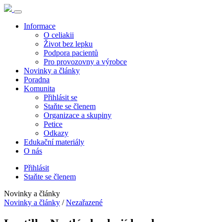
Informace
O celiakii
Život bez lepku
Podpora pacientů
Pro provozovny a výrobce
Novinky a články
Poradna
Komunita
Přihlásit se
Staňte se členem
Organizace a skupiny
Petice
Odkazy
Edukační materiály
O nás
Přihlásit
Staňte se členem
Novinky a články
Novinky a články
/
Nezařazené