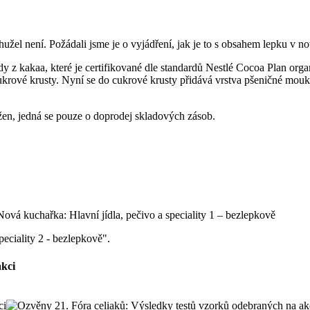
užel není. Požádali jsme je o vyjádření, jak je to s obsahem lepku v n
 z kakaa, které je certifikované dle standardů Nestlé Cocoa Plan organ
cukrové krusty. Nyní se do cukrové krusty přidává vrstva pšeničné mouk
ažen, jedná se pouze o doprodej skladových zásob.
peciality 2 - bezlepkově".
akci