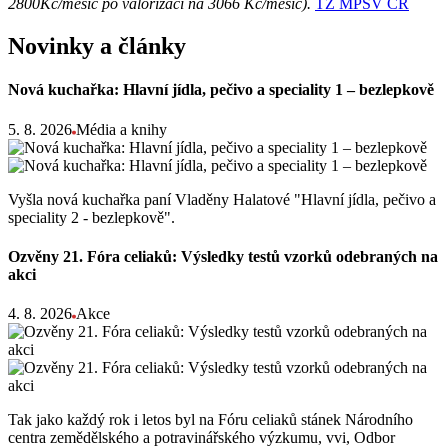
2800Kč/měsíc po valorizaci na 3066 Kč/měsíc).
TZ MPSV ČR
Novinky a články
Nová kuchařka: Hlavní jídla, pečivo a speciality 1 – bezlepkově
5. 8. 2026
Média a knihy
Vyšla nová kuchařka paní Vladěny Halatové "Hlavní jídla, pečivo a
speciality 2 - bezlepkově".
Ozvěny 21. Fóra celiaků: Výsledky testů vzorků odebraných na
akci
4. 8. 2026
Akce
Tak jako každý rok i letos byl na Fóru celiaků stánek Národního
centra zemědělského a potravinářského výzkumu, vvi, Odbor