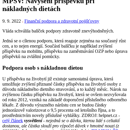
MPSV: Navýšení příspěvku při
nákladných dietách
9. 9. 2022
Finanční podpora a zdravotní pojišťovny
Vláda schválila balíček podpory zdravotně znevýhodněných.
Jedná se o cílenou podporu, která reaguje zejména na současný růst
cen, a to nejen energií. Součástí balíčku je například zvýšení
příspěvku na mobilitu, příspěvku na zaměstnávání OZP nebo úprava
příspěvků na zvláštní pomůcky.
Podpora osob s nákladnou dietou
U příspěvku na živobytí již existuje samostatná úprava, která
umožňuje zvýšení přiznané částky příspěvku na živobytí osoby z
důvodu nákladného dietního stravování, a to každý měsíc. Nárok na
zvýšenou částku příspěvku na živobytí, která se ovšem nezvyšovala
od roku 2012, vzniká na základě doporučení příslušného odborného
lékaře. Z důvodu výrazného nárůstu cen se budou částky
jednorázově valorizovat o 9,5 procenta od letošního října, a to
prostřednictvím novely příslušné vyhlášky. ZDROJ: helpnet.cz -
celý článek
vysvětlení
- nejedná se o dávku, kterou lidé s celiakií
dostanou, ale částka slouží pro výpočet dávek v hmotné nouzi (z