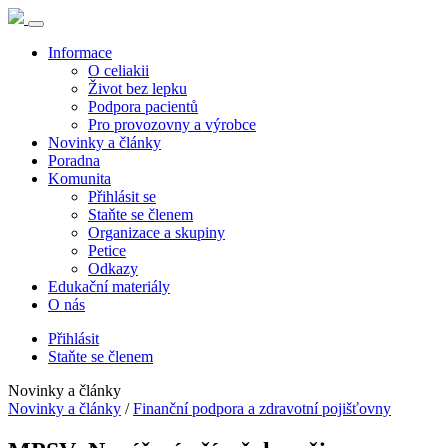
Informace
O celiakii
Život bez lepku
Podpora pacientů
Pro provozovny a výrobce
Novinky a články
Poradna
Komunita
Přihlásit se
Staňte se členem
Organizace a skupiny
Petice
Odkazy
Edukační materiály
O nás
Přihlásit
Staňte se členem
Novinky a články
Novinky a články
/
Finanční podpora a zdravotní pojišťovny