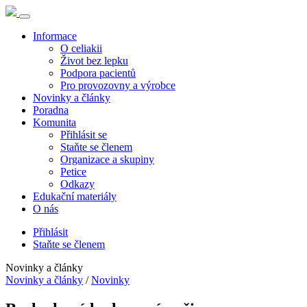
Informace
O celiakii
Život bez lepku
Podpora pacientů
Pro provozovny a výrobce
Novinky a články
Poradna
Komunita
Přihlásit se
Staňte se členem
Organizace a skupiny
Petice
Odkazy
Edukační materiály
O nás
Přihlásit
Staňte se členem
Novinky a články
Novinky a články
/
Novinky