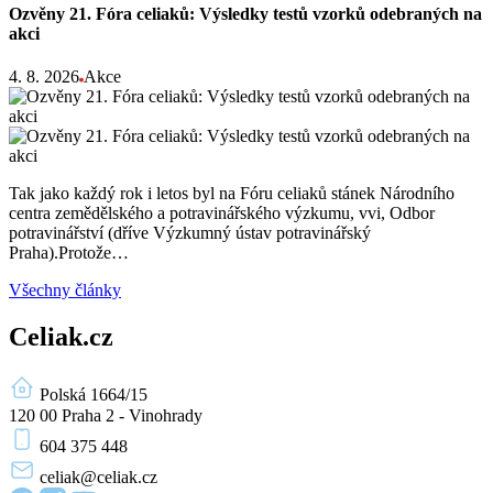
Ozvěny 21. Fóra celiaků: Výsledky testů vzorků odebraných na
akci
4. 8. 2026
Akce
Tak jako každý rok i letos byl na Fóru celiaků stánek Národního
centra zemědělského a potravinářského výzkumu, vvi, Odbor
potravinářství (dříve Výzkumný ústav potravinářský
Praha).Protože…
Všechny články
Celiak.cz
Polská 1664/15
120 00 Praha 2 - Vinohrady
604 375 448
celiak
@celiak.cz