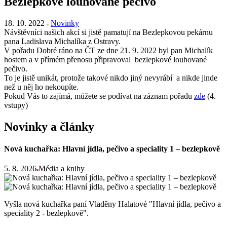
Bezlepkové louhované pečivo
18. 10. 2022
Novinky
Návštěvníci našich akcí si jistě pamatují na Bezlepkovou pekárnu
pana Ladislava Michalíka z Ostravy.
V pořadu Dobré ráno na ČT ze dne 21. 9. 2022 byl pan Michalík
hostem a v přímém přenosu připravoval bezlepkové louhované
pečivo.
To je jistě unikát, protože takové nikdo jiný nevyrábí a nikde jinde
než u něj ho nekoupíte.
Pokud Vás to zajímá, můžete se podívat na záznam pořadu
zde
(4.
vstupy)
Novinky a články
Nová kuchařka: Hlavní jídla, pečivo a speciality 1 – bezlepkově
5. 8. 2026
Média a knihy
Vyšla nová kuchařka paní Vladěny Halatové "Hlavní jídla, pečivo a
speciality 2 - bezlepkově".