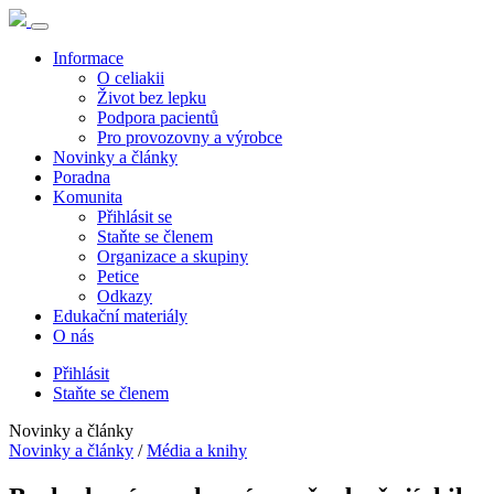
Informace
O celiakii
Život bez lepku
Podpora pacientů
Pro provozovny a výrobce
Novinky a články
Poradna
Komunita
Přihlásit se
Staňte se členem
Organizace a skupiny
Petice
Odkazy
Edukační materiály
O nás
Přihlásit
Staňte se členem
Novinky a články
Novinky a články
/
Média a knihy