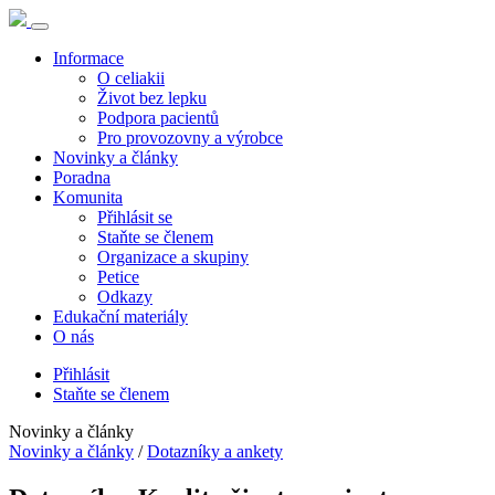
Informace
O celiakii
Život bez lepku
Podpora pacientů
Pro provozovny a výrobce
Novinky a články
Poradna
Komunita
Přihlásit se
Staňte se členem
Organizace a skupiny
Petice
Odkazy
Edukační materiály
O nás
Přihlásit
Staňte se členem
Novinky a články
Novinky a články
/
Dotazníky a ankety