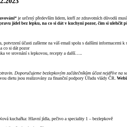
.2.2023
ravování“
je určený především lidem, kteří ze zdravotních důvodů mus
avu jídel bez lepku, na co si dát v kuchyni pozor, čím si ulehčit 
 potvrzení účasti zašleme na váš email spolu s dalšími informacemi k 
a co si dát pozor
ka ve srovnání s lepkovou, recepty a další…..
 potravin. Doporučujeme bezlepkovým začátečníkům účast nejdříve na 
vou dietu jsou realizovány za finanční podpory Úřadu vlády ČR.
Webin