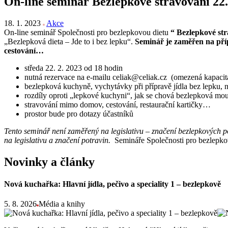
On-line seminář Bezlepkové stravování 22
18. 1. 2023
Akce
On-line seminář Společnosti pro bezlepkovou dietu
“ Bezlepkové st
„Bezlepková dieta – Jde to i bez lepku“.
Seminář je zaměřen na přípr
cestování…
středa 22. 2. 2023 od 18 hodin
nutná rezervace na e-mailu
celiak@celiak.cz
(omezená kapacita,
bezlepková kuchyně, vychytávky při přípravě jídla bez lepku, n
rozdíly oproti „lepkové kuchyni“, jak se chová bezlepková mou
stravování mimo domov, cestování, restaurační kartičky…
prostor bude pro dotazy účastníků
Tento seminář není zaměřený na legislativu – značení bezlepkových
na legislativu a značení potravin.
Semináře Společnosti pro bezlepko
Novinky a články
Nová kuchařka: Hlavní jídla, pečivo a speciality 1 – bezlepkově
5. 8. 2026
Média a knihy