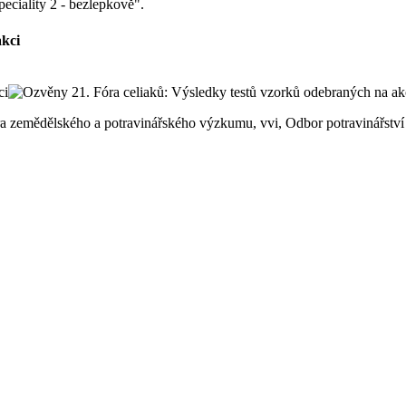
peciality 2 - bezlepkově".
akci
ntra zemědělského a potravinářského výzkumu, vvi, Odbor potravinářst