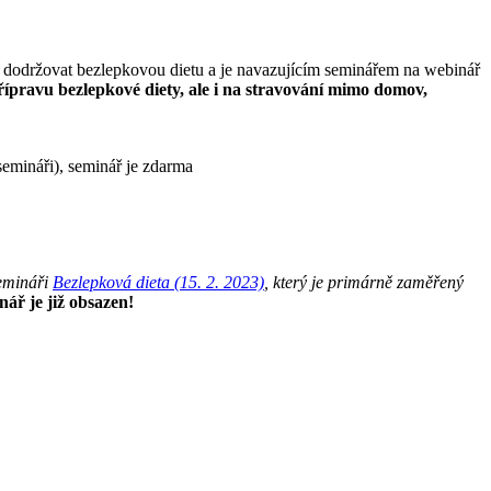
í dodržovat bezlepkovou dietu a je navazujícím seminářem na webinář
přípravu bezlepkové diety, ale i na stravování mimo domov,
semináři), seminář je zdarma
semináři
Bezlepková dieta (15. 2. 2023)
, který je primárně zaměřený
ář je již obsazen!