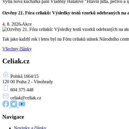
Vyšla nová kuchařka paní Vladěny Halatové "Hlavní jídla, pečivo a s
Ozvěny 21. Fóra celiaků: Výsledky testů vzorků odebraných na 
4. 8. 2026
Akce
Tak jako každý rok i letos byl na Fóru celiaků stánek Národního ce
Všechny články
Celiak.cz
Polská 1664/15
120 00 Praha 2 - Vinohrady
604 375 448
celiak
@celiak.cz
Navigace
Novinky a články