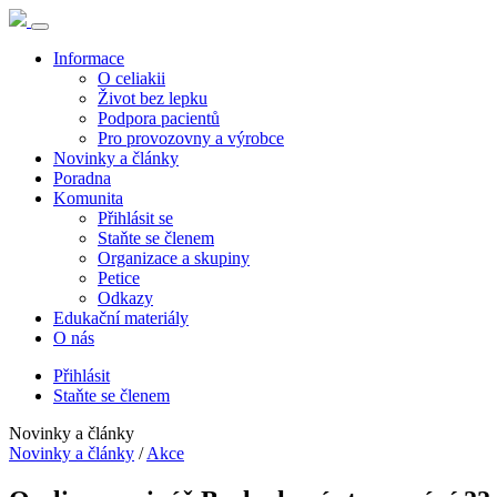
Informace
O celiakii
Život bez lepku
Podpora pacientů
Pro provozovny a výrobce
Novinky a články
Poradna
Komunita
Přihlásit se
Staňte se členem
Organizace a skupiny
Petice
Odkazy
Edukační materiály
O nás
Přihlásit
Staňte se členem
Novinky a články
Novinky a články
/
Akce