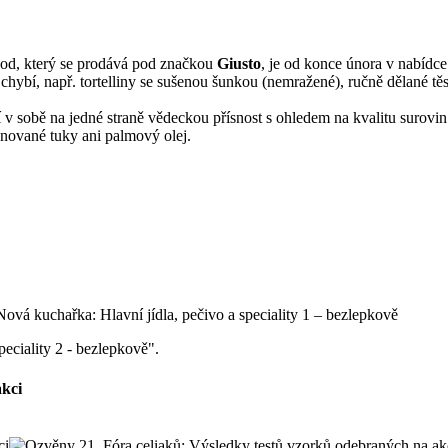
ood, který se prodává pod značkou
Giusto
, je od konce února v nabídc
hybí, např. tortelliny se sušenou šunkou (nemražené), ručně dělané těs
v sobě na jedné straně vědeckou přísnost s ohledem na kvalitu surovin
nované tuky ani palmový olej.
peciality 2 - bezlepkově".
akci