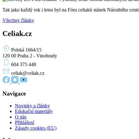
Tak jako každý rok i letos byl na Fóru celiaků stánek Národního ce
Všechny články
Celiak.cz
Polská 1664/15
120 00 Praha 2 - Vinohrady
604 375 448
celiak
@celiak.cz
Navigace
Novinky a články
Edukační materiály
O nás
Přihlášení
Zásady cookies (EU)