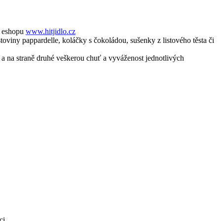
e eshopu
www.hitjidlo.cz
toviny pappardelle, koláčky s čokoládou, sušenky z listového těsta či
 a na straně druhé veškerou chuť a vyváženost jednotlivých