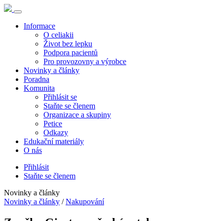
Informace
O celiakii
Život bez lepku
Podpora pacientů
Pro provozovny a výrobce
Novinky a články
Poradna
Komunita
Přihlásit se
Staňte se členem
Organizace a skupiny
Petice
Odkazy
Edukační materiály
O nás
Přihlásit
Staňte se členem
Novinky a články
Novinky a články
/
Nakupování