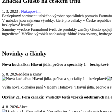
Značka Giusto na českém trhu
1. 3. 2023
Nakupování
Bezlepkový sortiment italského výrobce speciálních potravin Farmaf
V nabídce jsou zejména výrobky, které pro celiaky v České republice c
bezlepkové lentilky.
Samotný výrobce Farmafood tvrdí, že produkty značky Giusto spojují 
ingrediencí. Většina výrobků neobsahuje žádné konzervanty, hydroge
Novinky a články
Nová kuchařka: Hlavní jídla, pečivo a speciality 1 – bezlepkově
5. 8. 2026
Média a knihy
Vyšla nová kuchařka paní Vladěny Halatové "Hlavní jídla, pečivo a s
Ozvěny 21. Fóra celiaků: Výsledky testů vzorků odebraných na 
4. 8. 2026
Akce