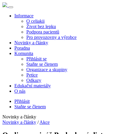
Informace
O celiakii
Život bez lepku
Podpora pacientů
Pro provozovny a výrobce
Novinky a články
Poradna
Komunita
Přihlásit se
Staňte se členem
Organizace a skupiny
Petice
Odkazy
Edukační materiály
O nás
Přihlásit
Staňte se členem
Novinky a články
Novinky a články
/
Akce