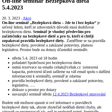
On-line seminář Bezlepková dieta
5.4.2023
20. 3. 2023
Akce
On-line seminář „Bezlepková dieta – Jde to i bez lepku“
je
určený lidem, kteří ze zdravotních důvodů musí dodržovat
bezlepkovou dietu.
Seminář je vhodný především pro
začátečníky na bezlepkové dietě a pro ty, kteří si chtějí
zopakovat pravidla bezlepkové diety.
Zaměříme se na pravidla
bezlepkové diety, povolené a zakázané potraviny, platnou
legislativu. Prostor bude na dotazy účastníků semináře.
středa 5.4. 2023 od 18 hodin
pořadatel Společnost pro bezlepkovou dietu
nutná rezervace na emailu
celiak@celiak.cz
(omezená
kapacita, potvrzení účasti zašleme na váš email spolu s dalšími
informacemi k semináři), seminář je zdarma
pravidla bezlepkové diety, povolené a zakázané potraviny,
legislativa, ….
diskuze a prostor pro dotazy
navazující seminář středa
12.4.2023 Bezlepkové stravování
Budete mít možnost ujasnit si své informace o pravidlech
bezlepkové diety tak, abyste zbytečně nedělali dietní chyby, ale
zároveň se neomezovali víc, než je nezbytně nutné. Semináře