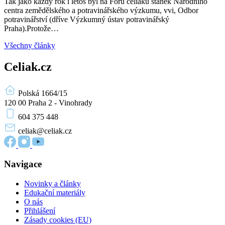
Tak jako každý rok i letos byl na Fóru celiaků stánek Národního
centra zemědělského a potravinářského výzkumu, vvi, Odbor
potravinářství (dříve Výzkumný ústav potravinářský
Praha).Protože…
Všechny články
Celiak.cz
Polská 1664/15
120 00 Praha 2 - Vinohrady
604 375 448
celiak
@celiak.cz
Navigace
Novinky a články
Edukační materiály
O nás
Přihlášení
Zásady cookies (EU)