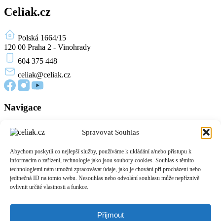
Celiak.cz
Polská 1664/15
120 00 Praha 2 - Vinohrady
604 375 448
celiak
@celiak.cz
Navigace
Novinky a články
Spravovat Souhlas
Edukační materiály
O nás
Abychom poskytli co nejlepší služby, používáme k ukládání a/nebo přístupu k
Přihlášení
informacím o zařízení, technologie jako jsou soubory cookies. Souhlas s těmito
Zásady cookies (EU)
technologiemi nám umožní zpracovávat údaje, jako je chování při procházení nebo
jedinečná ID na tomto webu. Nesouhlas nebo odvolání souhlasu může nepříznivě
Informace
ovlivnit určité vlastnosti a funkce.
O celiakii
Život bez lepku
Přijmout
Podpora pacientů