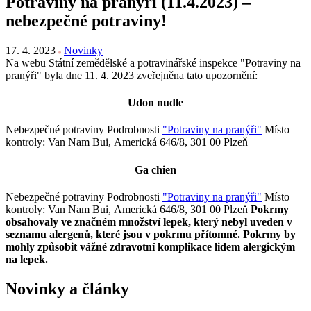
Potraviny na pranýři (11.4.2023) –
nebezpečné potraviny!
17. 4. 2023
Novinky
Na webu Státní zemědělské a potravinářské inspekce "Potraviny na
pranýři" byla dne 11. 4. 2023 zveřejněna tato upozornění:
Udon nudle
Nebezpečné potraviny Podrobnosti
"Potraviny na pranýři"
Místo
kontroly: Van Nam Bui, Americká 646/8, 301 00 Plzeň
Ga chien
Nebezpečné potraviny Podrobnosti
"Potraviny na pranýři"
Místo
kontroly: Van Nam Bui, Americká 646/8, 301 00 Plzeň
Pokrmy
obsahovaly ve značném množství lepek, který nebyl uveden v
seznamu alergenů, které jsou v pokrmu přítomné.
Pokrmy by
mohly způsobit vážné zdravotní komplikace lidem alergickým
na lepek.
Novinky a články