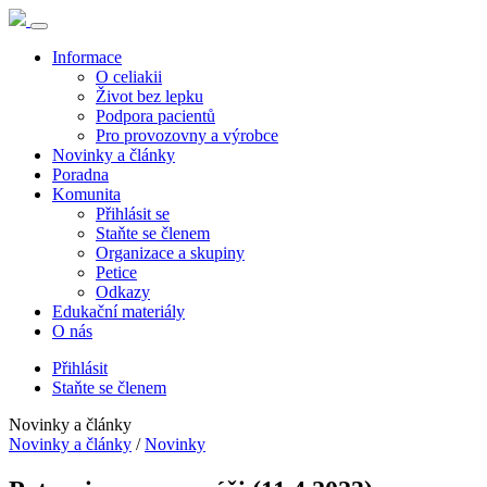
Informace
O celiakii
Život bez lepku
Podpora pacientů
Pro provozovny a výrobce
Novinky a články
Poradna
Komunita
Přihlásit se
Staňte se členem
Organizace a skupiny
Petice
Odkazy
Edukační materiály
O nás
Přihlásit
Staňte se členem
Novinky a články
Novinky a články
/
Novinky