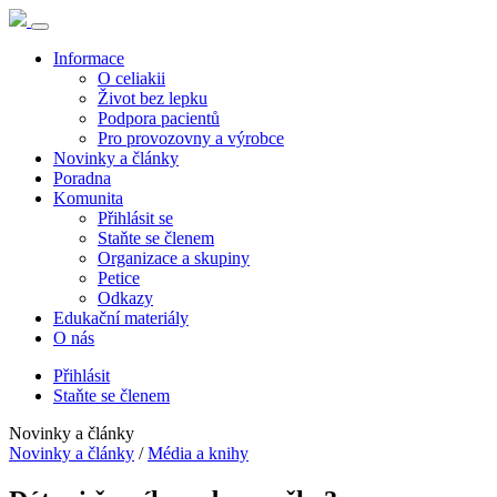
Informace
O celiakii
Život bez lepku
Podpora pacientů
Pro provozovny a výrobce
Novinky a články
Poradna
Komunita
Přihlásit se
Staňte se členem
Organizace a skupiny
Petice
Odkazy
Edukační materiály
O nás
Přihlásit
Staňte se členem
Novinky a články
Novinky a články
/
Média a knihy