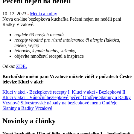
Pečení nejen na neděli
10. 12. 2023
Média a knihy
Nová on-line bezlepková kuchařka Pečení nejen na neděli paní
Radky Vrzalové:
najdete 63 nových receptů
recepty vhodné pro různé intolerance či alergie (laktóza,
mléko, vejce)
bábovky, kynuté buchty, sušenky, ...
objevíte množství receptů a inspirace
Odkaz
ZDE.
Kuchařské umění paní Vrzalové můžete vidět v pořadech České
televize Kluci v akci:
Kluci v akci - Bezlepkové recepty I.
Kluci v akci - Bezlepková II.
Kluci v akci - Vánoční bezlepkové pečení Ondřeje Slaniny a Radky
Vrzalové
Silvestrovské nápady na bezlepkové menu Ondřeje
Slaniny a Radky Vrzalové
Novinky a články
Nová kuchařka: Hlavní jídla, pečivo a speciality 1 – bezlepkově