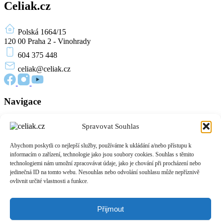
Celiak.cz
Polská 1664/15
120 00 Praha 2 - Vinohrady
604 375 448
celiak
@celiak.cz
Navigace
Novinky a články
Spravovat Souhlas
Edukační materiály
O nás
Abychom poskytli co nejlepší služby, používáme k ukládání a/nebo přístupu k
Přihlášení
informacím o zařízení, technologie jako jsou soubory cookies. Souhlas s těmito
Zásady cookies (EU)
technologiemi nám umožní zpracovávat údaje, jako je chování při procházení nebo
jedinečná ID na tomto webu. Nesouhlas nebo odvolání souhlasu může nepříznivě
Informace
ovlivnit určité vlastnosti a funkce.
O celiakii
Život bez lepku
Přijmout
Podpora pacientů
Pro provozovny a výrobce