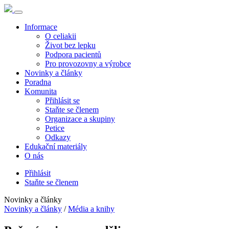
Informace
O celiakii
Život bez lepku
Podpora pacientů
Pro provozovny a výrobce
Novinky a články
Poradna
Komunita
Přihlásit se
Staňte se členem
Organizace a skupiny
Petice
Odkazy
Edukační materiály
O nás
Přihlásit
Staňte se členem
Novinky a články
Novinky a články
/
Média a knihy