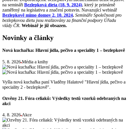
na semináři
Bezlepková dieta (18. 9. 2024)
, který je primárně
zaměřený na legislativu a značení potravin. Navazující webinář
Bezlepkově mimo domov 2. 10. 2024
.
Semináře Společnosti pro
bezlepkovou dietu jsou realizovány za finanční podpory Úřadu
vlády ČR.
Webinář je již obsazen.
Novinky a články
Nová kuchařka: Hlavní jídla, pečivo a speciality 1 – bezlepkově
5. 8. 2026
Média a knihy
Vyšla nová kuchařka paní Vladěny Halatové "Hlavní jídla, pečivo a
speciality 2 - bezlepkově".
Ozvěny 21. Fóra celiaků: Výsledky testů vzorků odebraných na
akci
4. 8. 2026
Akce