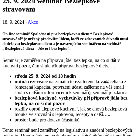
25. 9. 2024 webinář Bezlepkové
stravování
18. 9. 2024
Akce
On-line seminář Společnosti pro bezlepkovou dietu “ Bezlepkové
stravování“ je určený především lidem, kteří ze zdravotních důvodů musí
dodržovat bezlepkovou dietu a je navazujícím seminářem na webinář
„Bezlepková dieta – Jde to i bez lepku“.
Seminář je zaměřen na přípravu jídel bez lepku, na co si dát v
kuchyni pozor, čím si ulehčit přípravu bezlepkové diety, …
středa 25. 9. 2024 od 18 hodin
nutná rezervace
na e-mailu tereza.ferencikova@celiak.cz
(omezená kapacita, potvrzení účasti zašleme na váš email
spolu s dalšími informacemi k semináři), seminář je zdarma
bezlepková kuchyně, vychytávky při přípravě jídla bez
lepku, na co si dát pozor
rozdíly oproti „lepkové kuchyni“, jak se chová bezlepková
mouka ve srovnání s lepkovou, recepty a další…..
prostor bude pro dotazy účastníků
Tento seminář není zaměřený na legislativu a značení bezlepkových
potravin. Doporučujeme bezlepkovým začátečníkům účast nejdříve