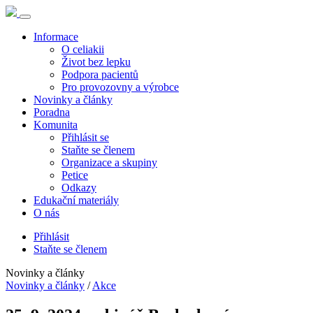
Informace
O celiakii
Život bez lepku
Podpora pacientů
Pro provozovny a výrobce
Novinky a články
Poradna
Komunita
Přihlásit se
Staňte se členem
Organizace a skupiny
Petice
Odkazy
Edukační materiály
O nás
Přihlásit
Staňte se členem
Novinky a články
Novinky a články
/
Akce