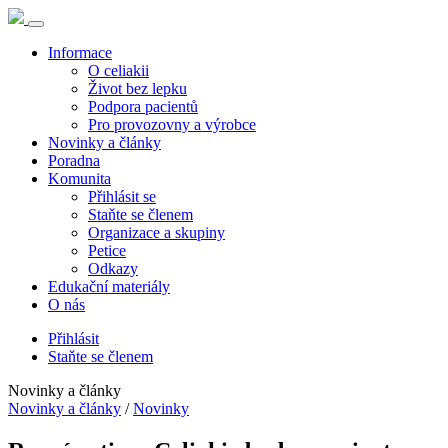
Informace
O celiakii
Život bez lepku
Podpora pacientů
Pro provozovny a výrobce
Novinky a články
Poradna
Komunita
Přihlásit se
Staňte se členem
Organizace a skupiny
Petice
Odkazy
Edukační materiály
O nás
Přihlásit
Staňte se členem
Novinky a články
Novinky a články
/
Novinky