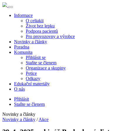
Informace
O celiakii
Život bez lepku
Podpora pacientů
Pro provozovny a výrobce
Novinky a články
Poradna
Komunita
Přihlásit se
Staňte se členem
Organizace a skupiny
Petice
Odkazy
Edukační materiály
O nás
Přihlásit
Staňte se členem
Novinky a články
Novinky a články
/
Akce