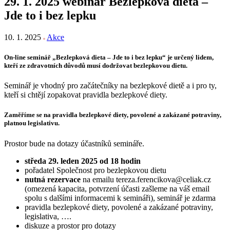
29. 1. 2025 webinář Bezlepková dieta –
Jde to i bez lepku
10. 1. 2025
Akce
On-line seminář „Bezlepková dieta – Jde to i bez lepku“ je určený lidem,
kteří ze zdravotních důvodů musí dodržovat bezlepkovou dietu.
Seminář je vhodný pro začátečníky na bezlepkové dietě a i pro ty,
kteří si chtějí zopakovat pravidla bezlepkové diety.
Zaměříme se na pravidla bezlepkové diety, povolené a zakázané potraviny,
platnou legislativu.
Prostor bude na dotazy účastníků semináře.
středa 29. leden 2025 od 18 hodin
pořadatel Společnost pro bezlepkovou dietu
nutná rezervace
na emailu tereza.ferencikova@celiak.cz
(omezená kapacita, potvrzení účasti zašleme na váš email
spolu s dalšími informacemi k semináři), seminář je zdarma
pravidla bezlepkové diety, povolené a zakázané potraviny,
legislativa, ….
diskuze a prostor pro dotazy