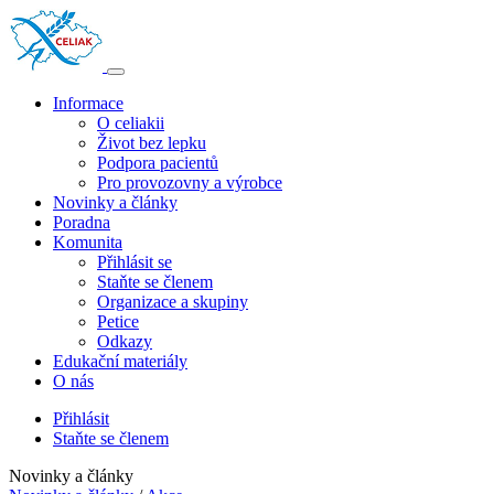
Informace
O celiakii
Život bez lepku
Podpora pacientů
Pro provozovny a výrobce
Novinky a články
Poradna
Komunita
Přihlásit se
Staňte se členem
Organizace a skupiny
Petice
Odkazy
Edukační materiály
O nás
Přihlásit
Staňte se členem
Novinky a články