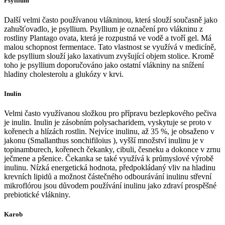
Psyllium
Další velmi často používanou vlákninou, která slouží současně jako
zahušťovadlo, je psyllium. Psyllium je označení pro vlákninu z
rostliny Plantago ovata, která je rozpustná ve vodě a tvoří gel. Má
malou schopnost fermentace. Tato vlastnost se využívá v medicíně,
kde psyllium slouží jako laxativum zvyšující objem stolice. Kromě
toho je psyllium doporučováno jako ostatní vlákniny na snížení
hladiny cholesterolu a glukózy v krvi.
Inulin
Velmi často využívanou složkou pro přípravu bezlepkového pečiva
je inulin. Inulin je zásobním polysacharidem, vyskytuje se proto v
kořenech a hlízách rostlin. Nejvíce inulinu, až 35 %, je obsaženo v
jakonu (Smallanthus sonchifiloius ), vyšší množství inulinu je v
topinamburech, kořenech čekanky, cibuli, česneku a dokonce v zrnu
ječmene a pšenice. Čekanka se také využívá k průmyslové výrobě
inulinu. Nízká energetická hodnota, předpokládaný vliv na hladinu
krevních lipidů a možnost částečného odbourávání inulinu střevní
mikroflórou jsou důvodem používání inulinu jako zdraví prospěšné
prebiotické vlákniny.
Karob