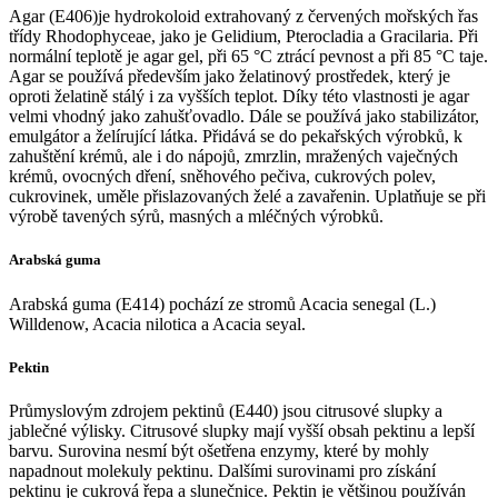
Agar (E406)je hydrokoloid extrahovaný z červených mořských řas
třídy Rhodophyceae, jako je Gelidium, Pterocladia a Gracilaria. Při
normální teplotě je agar gel, při 65 °C ztrácí pevnost a při 85 °C taje.
Agar se používá především jako želatinový prostředek, který je
oproti želatině stálý i za vyšších teplot. Díky této vlastnosti je agar
velmi vhodný jako zahušťovadlo. Dále se používá jako stabilizátor,
emulgátor a želírující látka. Přidává se do pekařských výrobků, k
zahuštění krémů, ale i do nápojů, zmrzlin, mražených vaječných
krémů, ovocných dření, sněhového pečiva, cukrových polev,
cukrovinek, uměle přislazovaných želé a zavařenin. Uplatňuje se při
výrobě tavených sýrů, masných a mléčných výrobků.
Arabská guma
Arabská guma (E414) pochází ze stromů Acacia senegal (L.)
Willdenow, Acacia nilotica a Acacia seyal.
Pektin
Průmyslovým zdrojem pektinů (E440) jsou citrusové slupky a
jablečné výlisky. Citrusové slupky mají vyšší obsah pektinu a lepší
barvu. Surovina nesmí být ošetřena enzymy, které by mohly
napadnout molekuly pektinu. Dalšími surovinami pro získání
pektinu je cukrová řepa a slunečnice. Pektin je většinou používán