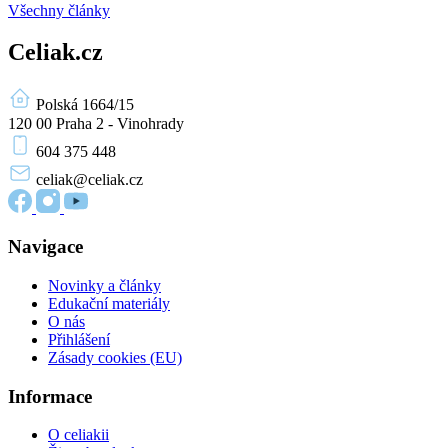
Všechny články
Celiak.cz
Polská 1664/15
120 00 Praha 2 - Vinohrady
604 375 448
celiak
@celiak.cz
Navigace
Novinky a články
Edukační materiály
O nás
Přihlášení
Zásady cookies (EU)
Informace
O celiakii