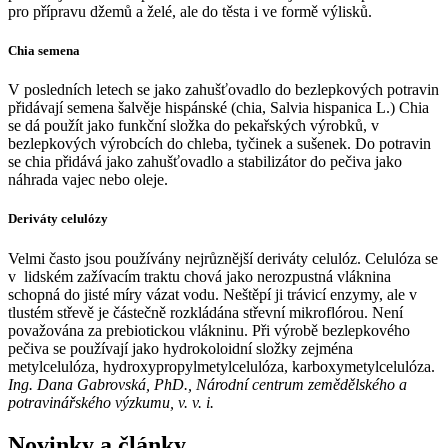
pro přípravu džemů a želé, ale do těsta i ve formě výlisků.
Chia semena
V posledních letech se jako zahušťovadlo do bezlepkových potravin
přidávají semena šalvěje hispánské (chia, Salvia hispanica L.) Chia
se dá použít jako funkční složka do pekařských výrobků, v
bezlepkových výrobcích do chleba, tyčinek a sušenek. Do potravin
se chia přidává jako zahušťovadlo a stabilizátor do pečiva jako
náhrada vajec nebo oleje.
Deriváty celulózy
Velmi často jsou používány nejrůznější deriváty celulóz. Celulóza se
v lidském zažívacím traktu chová jako nerozpustná vláknina
schopná do jisté míry vázat vodu. Neštěpí ji trávicí enzymy, ale v
tlustém střevě je částečně rozkládána střevní mikroflórou. Není
považována za prebiotickou vlákninu. Při výrobě bezlepkového
pečiva se používají jako hydrokoloidní složky zejména
metylcelulóza, hydroxypropylmetylcelulóza, karboxymetylcelulóza.
Ing. Dana Gabrovská, PhD., Národní centrum zemědělského a
potravinářského výzkumu, v. v. i.
Novinky a články