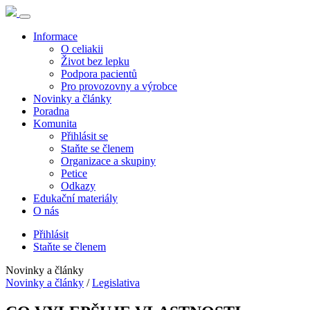
Informace
O celiakii
Život bez lepku
Podpora pacientů
Pro provozovny a výrobce
Novinky a články
Poradna
Komunita
Přihlásit se
Staňte se členem
Organizace a skupiny
Petice
Odkazy
Edukační materiály
O nás
Přihlásit
Staňte se členem
Novinky a články
Novinky a články
/
Legislativa