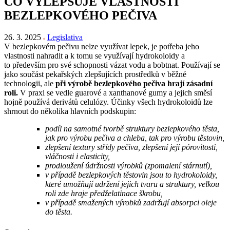
CO VYLEPŠUJE VLASTNOSTI
BEZLEPKOVÉHO PEČIVA
26. 3. 2025
Legislativa
V bezlepkovém pečivu nelze využívat lepek, je potřeba jeho
vlastnosti nahradit a k tomu se využívají hydrokoloidy a
to především pro své schopnosti vázat vodu a bobtnat. Používají se
jako součást pekařských zlepšujících prostředků v běžné
technologii, ale
při výrobě bezlepkového pečiva hrají zásadní
roli.
V praxi se vedle guarové a xanthanové gumy a jejich směsí
hojně používá derivátů celulózy. Účinky všech hydrokoloidů lze
shrnout do několika hlavních podskupin:
podíl na samotné tvorbě struktury bezlepkového těsta,
jak pro výrobu pečiva a chleba, tak pro výrobu těstovin,
zlepšení textury střídy pečiva, zlepšení její pórovitosti,
vláčnosti i elasticity,
prodloužení údržnosti výrobků (zpomalení stárnutí),
v případě bezlepkových těstovin jsou to hydrokoloidy,
které umožňují udržení jejich tvaru a struktury, velkou
roli zde hraje předželatinace škrobu,
v případě smažených výrobků zadržují absorpci oleje
do těsta.