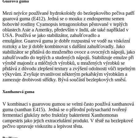
Guarová guma
Mezi nejvíce používané hydrokoloidy do bezlepkového pečiva patří
guarová guma (E412). Jedná se o mouku z endospermu semen
bobovité rostliny Cyamopsis tetragonolobus pěstované v teplých
oblastech Asie a Ameriky, především v Indii, ale také například v
USA. Používá se jako stabilizátor, zahušťovadlo a
emulgátor. Guarová guma je dobře rozpustná ve vodě na viskózní
roztoky a lze ji dobře kombinovat s dalšími zahušťovadly. Jako
stabilizátor se přidává do mraženého ovoce a ovocných nápojů, jako
zahušťovadlo do teplých a studených nápojů. Stabilizuje emulze při
výrobě majonéz a mléčných výrobků, u mražených výrobků se
přidává z důvodu zlepšení textury a zvýšení odolnosti vůči tepelným
výkyvům. Zvyšuje trvanlivost některým pekařským výrobkům a
zamezuje drobivosti střídky. Bývá součástí bezlepkových směsí.
Xanthanová guma
V kombinaci s guarovou gumou se velmi často používá xanthanová
guma (xanthan E415). Jedná se o přírodní polysacharid tvořený
fermentací glukózy nebo fruktózy bakteriemi Xanthomonas
campestris jako jejich extracelulární produkt. V těstě na bezlepkové
pečivo upravuje viskozitu a lepivost těsta.