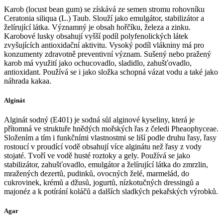
Karob (locust bean gum) se získává ze semen stromu rohovníku
Ceratonia siliqua (L.) Taub. Slouží jako emulgátor, stabilizátor a
želírující látka. Významný je obsah hořčíku, železa a zinku.
Karobové lusky obsahují vyšší podíl polyfenolických látek
zvyšujících antioxidační aktivitu. Vysoký podíl vlákniny má pro
konzumenty zdravotně preventivní význam. Sušený nebo pražený
karob má využití jako ochucovadlo, sladidlo, zahušťovadlo,
antioxidant. Používá se i jako složka schopná vázat vodu a také jako
náhrada kakaa.
Alginát
Alginát sodný (E401) je sodná sůl alginové kyseliny, která je
přítomná ve struktuře hnědých mořských řas z čeledi Pheaophyceae.
Složením a tím i funkčními vlastnostmi se liší podle druhu řasy, řasy
rostoucí v proudící vodě obsahují více alginátu než řasy z vody
stojaté. Tvoří ve vodě husté roztoky a gely. Používá se jako
stabilizátor, zahušťovadlo, emulgátor a želírující látka do zmrzlin,
mražených dezertů, pudinků, ovocných želé, marmelád, do
cukrovinek, krémů a džusů, jogurtů, nízkotučných dressingů a
majonéz a k potírání koláčů a dalších sladkých pekařských výrobků.
Agar