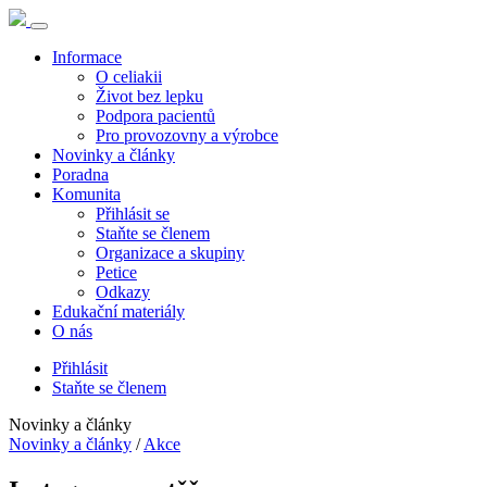
Informace
O celiakii
Život bez lepku
Podpora pacientů
Pro provozovny a výrobce
Novinky a články
Poradna
Komunita
Přihlásit se
Staňte se členem
Organizace a skupiny
Petice
Odkazy
Edukační materiály
O nás
Přihlásit
Staňte se členem
Novinky a články
Novinky a články
/
Akce