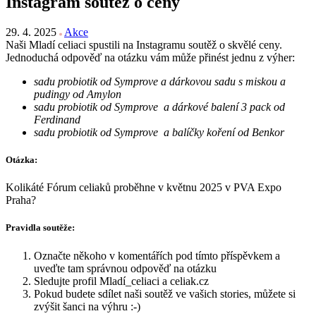
Instagram soutěž o ceny
29. 4. 2025
Akce
Naši Mladí celiaci spustili na Instagramu soutěž o skvělé ceny.
Jednoduchá odpověď na otázku vám může přinést jednu z výher:
sadu probiotik od Symprove a
dárkovou sadu s miskou a
pudingy od Amylon
sadu probiotik od Symprove a dárkové balení 3 pack od
Ferdinand
sadu probiotik od Symprove a balíčky koření od Benkor
Otázka:
Kolikáté Fórum celiaků proběhne v květnu 2025 v PVA Expo
Praha?
Pravidla soutěže:
Označte někoho v komentářích pod tímto příspěvkem a
uveďte tam správnou odpověď na otázku
Sledujte profil Mladí_celiaci a celiak.cz
Pokud budete sdílet naši soutěž ve vašich stories, můžete si
zvýšit šanci na výhru :-)