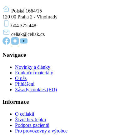
Polská 1664/15
120 00 Praha 2 - Vinohrady
604 375 448
celiak
@celiak.cz
Navigace
Novinky a články
Edukační materiály
O nás
Přihlášení
Zásady cookies (EU)
Informace
O celiakii
Život bez lepku
Podpora pacientů
Pro provozovny a výrobce