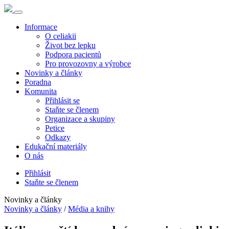
Informace
O celiakii
Život bez lepku
Podpora pacientů
Pro provozovny a výrobce
Novinky a články
Poradna
Komunita
Přihlásit se
Staňte se členem
Organizace a skupiny
Petice
Odkazy
Edukační materiály
O nás
Přihlásit
Staňte se členem
Novinky a články
Novinky a články
/
Média a knihy