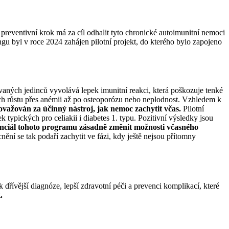
o preventivní krok má za cíl odhalit tyto chronické autoimunitní nemoci
ngu byl v roce 2024 zahájen pilotní projekt, do kterého bylo zapojeno
vaných jedinců vyvolává lepek imunitní reakci, která poškozuje tenké
ch růstu přes anémii až po osteoporózu nebo neplodnost. Vzhledem k
ovažován za účinný nástroj, jak nemoc zachytit včas.
Pilotní
 typických pro celiakii i diabetes 1. typu. Pozitivní výsledky jsou
otenciál tohoto programu zásadně změnit možnosti včasného
ní se tak podaří zachytit ve fázi, kdy ještě nejsou přítomny
k dřívější diagnóze, lepší zdravotní péči a prevenci komplikací, které
.