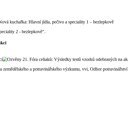
peciality 2 - bezlepkově".
akci
ntra zemědělského a potravinářského výzkumu, vvi, Odbor potravinářst