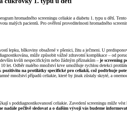
a cukrovky 1. typu u dětí
í program hromadného screeningu celiakie a diabetu 1. typu u dětí. Tent
života malých pacientů. Pro ověření proveditelnosti hromadného screeni
stí lepku, bílkoviny obsažené v pšenici, žitu a ječmeni. U predispono
diagnostikována, může způsobit vážné zdravotní komplikace – od poru
devším kvůli nespecifickým nebo žádným příznakům –
je screening p
 10 let. Odběr malého množství krve umožňuje rychlou detekci protilátek
pozitivitu na protilátky specifické pro celiakii, což podtrhuje p
é množství případů celiakie, které by jinak zůstaly skryté, a onemocně
otýkají s poddiagnostikovaností celiakie. Zavedení screeningu může vést 
 nadále pečlivě sledovat a o dalším vývoji vás budeme informovat