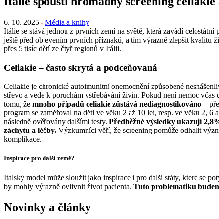
Itálie spouští hromadný screening celiakie 
6. 10. 2025
Média a knihy
Itálie se stává jednou z prvních zemí na světě, která zavádí celostátn
ještě před objevením prvních příznaků, a tím výrazně zlepšit kvalitu 
přes 5 tisíc dětí ze čtyř regionů v Itálii.
Celiakie – často skrytá a podceňovaná
Celiakie je chronické autoimunitní onemocnění způsobené nesnášenlivo
střevo a vede k poruchám vstřebávání živin. Pokud není nemoc včas 
tomu, že
mnoho případů celiakie zůstává nediagnostikováno
– pře
program se zaměřoval na děti ve věku 2 až 10 let, resp. ve věku 2, 6 a
následně ověřovány dalšími testy.
Předběžné výsledky ukazují 2,8% 
záchytu a léčby.
Výzkumníci věří, že screening pomůže odhalit významn
komplikace.
Inspirace pro další země?
Italský model může sloužit jako inspirace i pro další státy, které se p
by mohly výrazně ovlivnit život pacienta.
Tuto problematiku budeme
Novinky a články