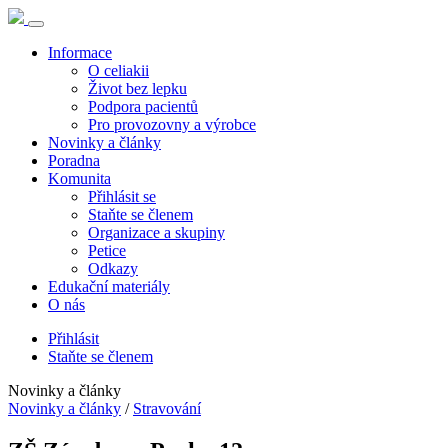
Informace
O celiakii
Život bez lepku
Podpora pacientů
Pro provozovny a výrobce
Novinky a články
Poradna
Komunita
Přihlásit se
Staňte se členem
Organizace a skupiny
Petice
Odkazy
Edukační materiály
O nás
Přihlásit
Staňte se členem
Novinky a články
Novinky a články
/
Stravování