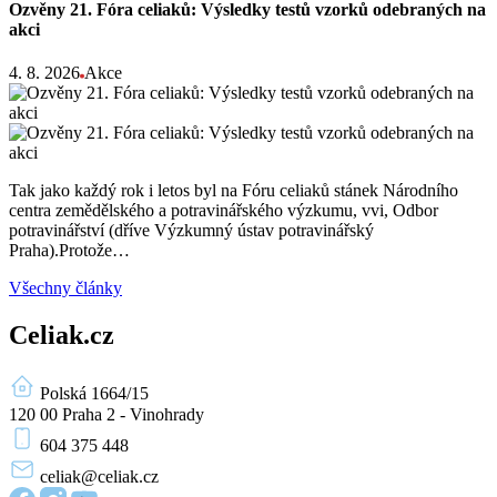
Ozvěny 21. Fóra celiaků: Výsledky testů vzorků odebraných na
akci
4. 8. 2026
Akce
Tak jako každý rok i letos byl na Fóru celiaků stánek Národního
centra zemědělského a potravinářského výzkumu, vvi, Odbor
potravinářství (dříve Výzkumný ústav potravinářský
Praha).Protože…
Všechny články
Celiak.cz
Polská 1664/15
120 00 Praha 2 - Vinohrady
604 375 448
celiak
@celiak.cz