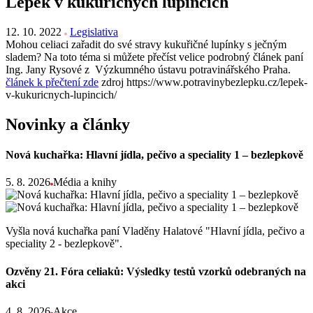
Lepek v kukuřičných lupíncích
12. 10. 2022
Legislativa
Mohou celiaci zařadit do své stravy kukuřičné lupínky s ječným
sladem? Na toto téma si můžete přečíst velice podrobný článek paní
Ing. Jany Rysové z Výzkumného ústavu potravinářského Praha.
článek k přečtení zde
zdroj https://www.potravinybezlepku.cz/lepek-
v-kukuricnych-lupincich/
Novinky a články
Nová kuchařka: Hlavní jídla, pečivo a speciality 1 – bezlepkově
5. 8. 2026
Média a knihy
Vyšla nová kuchařka paní Vladěny Halatové "Hlavní jídla, pečivo a
speciality 2 - bezlepkově".
Ozvěny 21. Fóra celiaků: Výsledky testů vzorků odebraných na
akci
4. 8. 2026
Akce