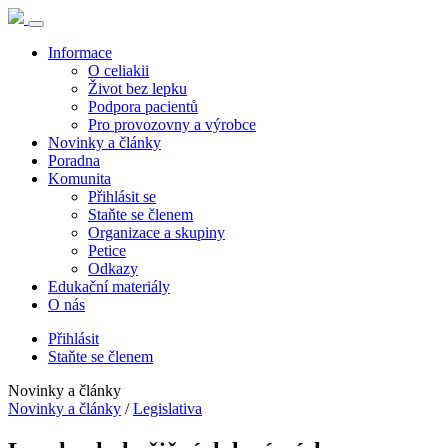
Informace
O celiakii
Život bez lepku
Podpora pacientů
Pro provozovny a výrobce
Novinky a články
Poradna
Komunita
Přihlásit se
Staňte se členem
Organizace a skupiny
Petice
Odkazy
Edukační materiály
O nás
Přihlásit
Staňte se členem
Novinky a články
Novinky a články
/
Legislativa