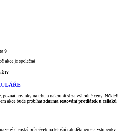
ha 9
bě akce je společná
VĚT?
MULÁŘE
, poznat novinky na trhu a nakoupit si za výhodné ceny. Někteří
ěhem akce bude probíhat
zdarma testování protilátek u celiaků
hrazený členský příspěvek na letošní rok děkujeme a vstupenky