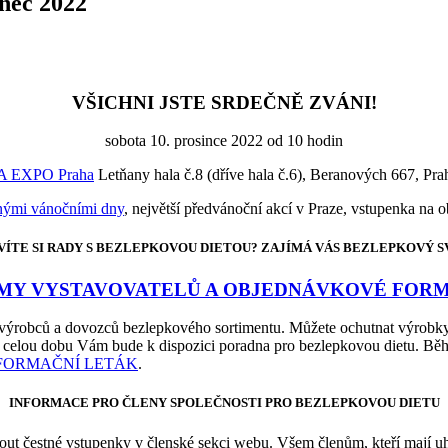
ec 2022
VŠICHNI JSTE SRDEČNĚ ZVÁNI!
sobota 10. prosince 2022 od 10 hodin
A EXPO Praha
Letňany hala č.8 (dříve hala č.6), Beranových 667, Pra
rnými vánočními dny
, největší předvánoční akcí v Praze, vstupenka na o
)VÍTE SI RADY S BEZLEPKOVOU DIETOU? ZAJÍMÁ VÁS BEZLEPKOVÝ S
MY VYSTAVOVATELŮ A OBJEDNÁVKOVÉ FOR
ad výrobců a dovozců bezlepkového sortimentu. Můžete ochutnat výrobky
Po celou dobu Vám bude k dispozici poradna pro bezlepkovou dietu. B
FORMAČNÍ LETÁK
.
INFORMACE PRO ČLENY SPOLEČNOSTI PRO BEZLEPKOVOU DIETU
out čestné vstupenky v členské sekci webu. Všem členům, kteří mají u