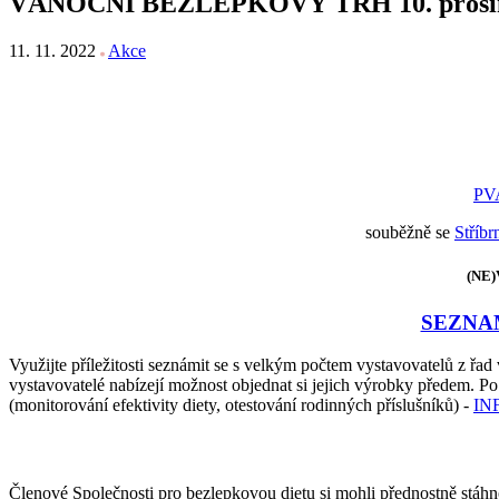
VÁNOČNÍ BEZLEPKOVÝ TRH 10. prosin
11. 11. 2022
Akce
PV
souběžně se
Stříb
(NE
SEZNA
Využijte příležitosti seznámit se s velkým počtem vystavovatelů z ř
vystavovatelé nabízejí možnost objednat si jejich výrobky předem. 
(monitorování efektivity diety, otestování rodinných příslušníků) -
IN
Členové Společnosti pro bezlepkovou dietu si mohli přednostně stáhn