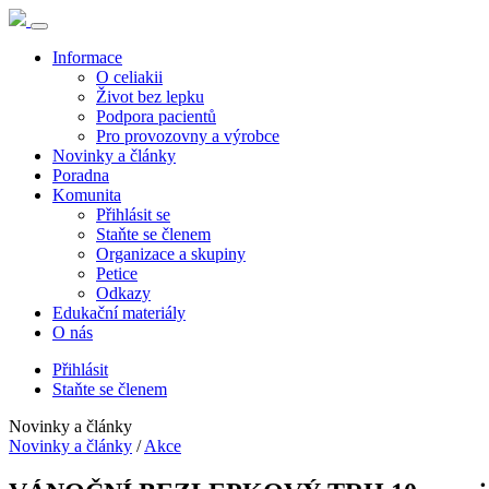
Informace
O celiakii
Život bez lepku
Podpora pacientů
Pro provozovny a výrobce
Novinky a články
Poradna
Komunita
Přihlásit se
Staňte se členem
Organizace a skupiny
Petice
Odkazy
Edukační materiály
O nás
Přihlásit
Staňte se členem
Novinky a články
Novinky a články
/
Akce