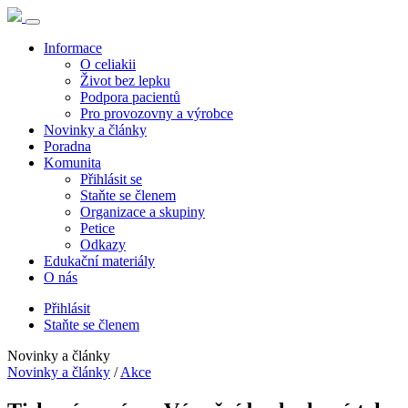
Informace
O celiakii
Život bez lepku
Podpora pacientů
Pro provozovny a výrobce
Novinky a články
Poradna
Komunita
Přihlásit se
Staňte se členem
Organizace a skupiny
Petice
Odkazy
Edukační materiály
O nás
Přihlásit
Staňte se členem
Novinky a články
Novinky a články
/
Akce