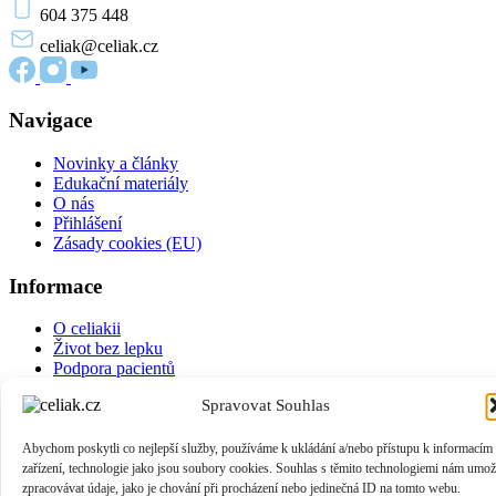
604 375 448
celiak
@celiak.cz
Navigace
Novinky a články
Edukační materiály
O nás
Přihlášení
Zásady cookies (EU)
Informace
O celiakii
Život bez lepku
Podpora pacientů
Pro provozovny a výrobce
Spravovat Souhlas
Přidejte se do komunity
Abychom poskytli co nejlepší služby, používáme k ukládání a/nebo přístupu k informacím
zařízení, technologie jako jsou soubory cookies. Souhlas s těmito technologiemi nám umož
Chci se stát členem
zpracovávat údaje, jako je chování při procházení nebo jedinečná ID na tomto webu.
Web vytvořen s 🧡 k inovacím
Spolkem společenských inovátorů
a