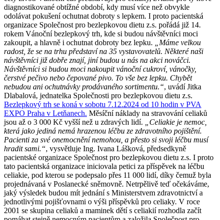
diagnostikované obtížné období, kdy musí více než obvykle
odolávat pokušení ochutnat dobroty s lepkem. I proto pacientská
organizace Společnost pro bezlepkovou dietu z.s. pořádá již 14.
rokem Vánoční bezlepkový trh, kde si budou návštěvníci moci
zakoupit, a hlavně i ochutnat dobroty bez lepku.
„Máme velkou
radost, že se na trhu představí na 35 vystavovatelů. Některé naši
návštěvníci již dobře znají, jiní budou u nás na akci nováčci.
Návštěvníci si budou moci nakoupit vánoční cukroví, vánočky,
čerstvé pečivo nebo čepované pivo. To vše bez lepku. Chybět
nebudou ani ochutnávky prodávaného sortimentu.“
, uvádí Jitka
Dlabalová, jednatelka Společnosti pro bezlepkovou dietu z.s.
Bezlepkový trh se koná v sobotu 7.12.2024 od 10 hodin v PVA
EXPO Praha v Letňanech.
Měsíční náklady na stravování celiaků
jsou až o 3 000 Kč vyšší než u zdravých lidí.
„Celiakie je nemoc,
která jako jediná nemá hrazenou léčbu ze zdravotního pojištění.
Pacienti za své onemocnění nemohou, a přesto si svoji léčbu musí
hradit sami.“
, vysvětluje Ing. Ivana Lášková, předsedkyně
pacientské organizace Společnost pro bezlepkovou dietu z.s. I proto
tato pacientská organizace iniciovala petici za příspěvek na léčbu
celiakie, pod kterou se podepsalo přes 11 000 lidí, díky čemuž byla
projednávaná v Poslanecké sněmovně. Netrpělivě teď očekáváme,
jaký výsledek budou mít jednání s Ministerstvem zdravotnictví a
jednotlivými pojišťovnami o výši příspěvků pro celiaky. V roce
2001 se skupina celiaků a maminek dětí s celiakií rozhodla začít
pomáhat stejně nemocným pacientům a založila Společnost pro