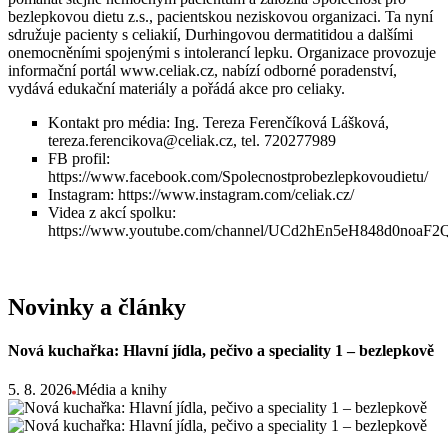
bezlepkovou dietu z.s., pacientskou neziskovou organizaci. Ta nyní
sdružuje pacienty s celiakií, Durhingovou dermatitidou a dalšími
onemocněními spojenými s intolerancí lepku. Organizace provozuje
informační portál www.celiak.cz, nabízí odborné poradenství,
vydává edukační materiály a pořádá akce pro celiaky.
Kontakt pro média: Ing. Tereza Ferenčíková Lášková,
tereza.ferencikova@celiak.cz, tel. 720277989
FB profil:
https://www.facebook.com/Spolecnostprobezlepkovoudietu/
Instagram: https://www.instagram.com/celiak.cz/
Videa z akcí spolku:
https://www.youtube.com/channel/UCd2hEn5eH848d0noaF
Novinky a články
Nová kuchařka: Hlavní jídla, pečivo a speciality 1 – bezlepkově
5. 8. 2026
Média a knihy