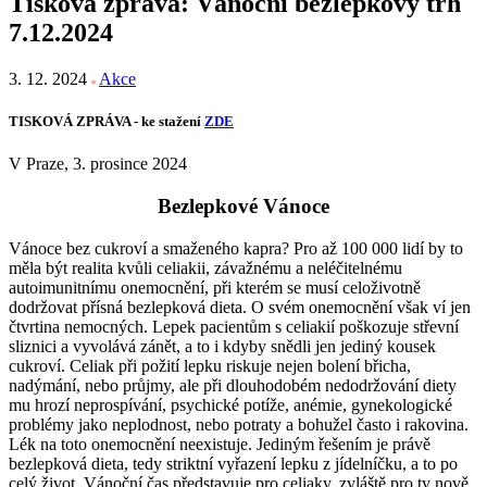
Tisková zpráva: Vánoční bezlepkový trh
7.12.2024
3. 12. 2024
Akce
TISKOVÁ ZPRÁVA - ke stažení
ZDE
V Praze, 3. prosince 2024
Bezlepkové Vánoce
Vánoce bez cukroví a smaženého kapra? Pro až 100 000 lidí by to
měla být realita kvůli celiakii, závažnému a neléčitelnému
autoimunitnímu onemocnění, při kterém se musí celoživotně
dodržovat přísná bezlepková dieta. O svém onemocnění však ví jen
čtvrtina nemocných. Lepek pacientům s celiakií poškozuje střevní
sliznici a vyvolává zánět, a to i kdyby snědli jen jediný kousek
cukroví. Celiak při požití lepku riskuje nejen bolení břicha,
nadýmání, nebo průjmy, ale při dlouhodobém nedodržování diety
mu hrozí neprospívání, psychické potíže, anémie, gynekologické
problémy jako neplodnost, nebo potraty a bohužel často i rakovina.
Lék na toto onemocnění neexistuje. Jediným řešením je právě
bezlepková dieta, tedy striktní vyřazení lepku z jídelníčku, a to po
celý život. Vánoční čas představuje pro celiaky, zvláště pro ty nově