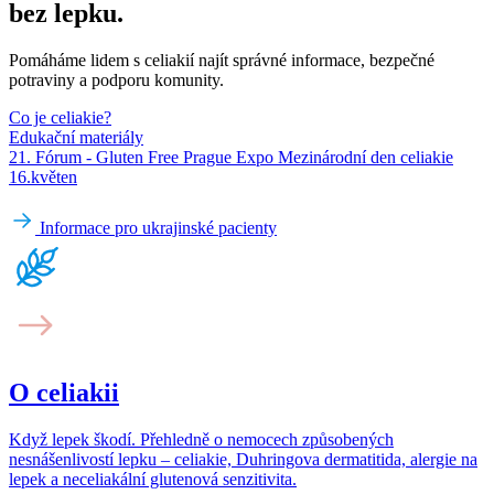
bez lepku.
Pomáháme lidem s celiakií najít správné informace, bezpečné
potraviny a podporu komunity.
Co je celiakie?
Edukační materiály
21. Fórum - Gluten Free Prague Expo Mezinárodní den celiakie
16.květen
Informace pro ukrajinské pacienty
O celiakii
Když lepek škodí. Přehledně o nemocech způsobených
nesnášenlivostí lepku – celiakie, Duhringova dermatitida, alergie na
lepek a neceliakální glutenová senzitivita.