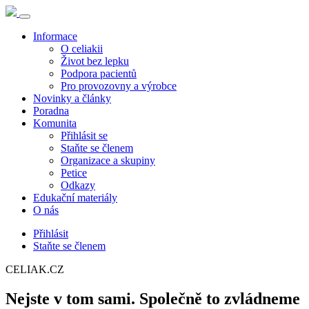
Informace
O celiakii
Život bez lepku
Podpora pacientů
Pro provozovny a výrobce
Novinky a články
Poradna
Komunita
Přihlásit se
Staňte se členem
Organizace a skupiny
Petice
Odkazy
Edukační materiály
O nás
Přihlásit
Staňte se členem
CELIAK.CZ
Nejste v tom sami. Společně to zvládneme