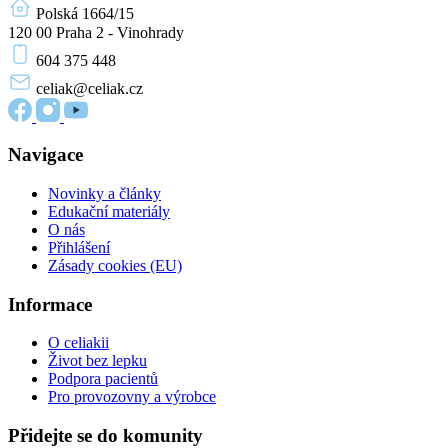
Polská 1664/15
120 00 Praha 2 - Vinohrady
604 375 448
celiak
@celiak.cz
Navigace
Novinky a články
Edukační materiály
O nás
Přihlášení
Zásady cookies (EU)
Informace
O celiakii
Život bez lepku
Podpora pacientů
Pro provozovny a výrobce
Přidejte se do komunity