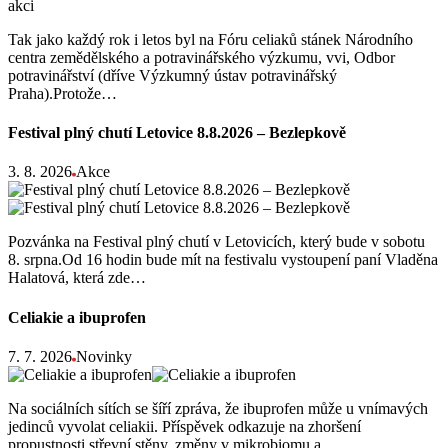
Tak jako každý rok i letos byl na Fóru celiaků stánek Národního
centra zemědělského a potravinářského výzkumu, vvi, Odbor
potravinářství (dříve Výzkumný ústav potravinářský
Praha).Protože…
Festival plný chutí Letovice 8.8.2026 – Bezlepkově
3. 8. 2026
Akce
Pozvánka na Festival plný chutí v Letovicích, který bude v sobotu
8. srpna.Od 16 hodin bude mít na festivalu vystoupení paní Vladěna
Halatová, která zde…
Celiakie a ibuprofen
7. 7. 2026
Novinky
Na sociálních sítích se šíří zpráva, že ibuprofen může u vnímavých
jedinců vyvolat celiakii. Příspěvek odkazuje na zhoršení
propustnosti střevní stěny, změny v mikrobiomu a…