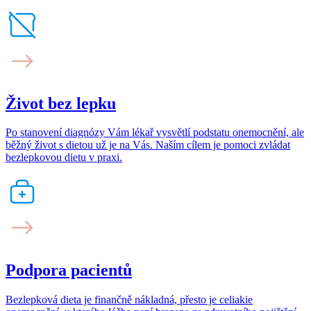
Život bez lepku
Po stanovení diagnózy Vám lékař vysvětlí podstatu onemocnění, ale
běžný život s dietou už je na Vás. Naším cílem je pomoci zvládat
bezlepkovou dietu v praxi.
Podpora pacientů
Bezlepková dieta je finančně nákladná, přesto je celiakie