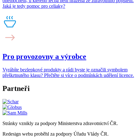
onemocnění, u kterého léčba není hrazena ze zdravotního pojištění.
Jaká je tedy pomoc pro celiaky?
Pro provozovny a výrobce
Vyrábíte bezlepkové produkty a rádi byste je označili symbolem
přeškrtnutého klasu? Přečtěte si více o podmínkách udělení licence.
Partneři
Stránky vznikly za podpory Ministerstva zdravotnictví ČR.
Redesign webu proběhl za podpory Úřadu Vlády ČR.