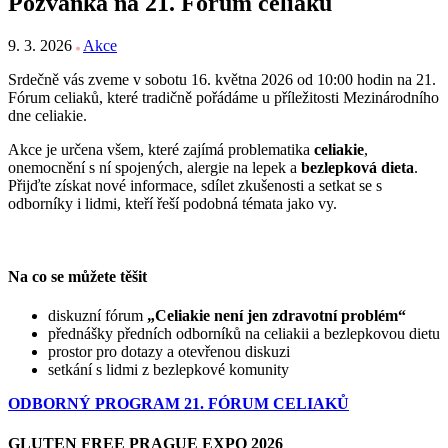
Pozvánka na 21. Fórum celiaků
9. 3. 2026
Akce
Srdečně vás zveme v sobotu 16. května 2026 od 10:00 hodin na 21.
Fórum celiaků, které tradičně pořádáme u příležitosti Mezinárodního
dne celiakie.
Akce je určena všem, které zajímá problematika
celiakie
,
onemocnění s ní spojených, alergie na lepek a
bezlepková dieta
.
Přijďte získat nové informace, sdílet zkušenosti a setkat se s
odborníky i lidmi, kteří řeší podobná témata jako vy.
Na co se můžete těšit
diskuzní fórum
„Celiakie není jen zdravotní problém“
přednášky předních odborníků na celiakii a bezlepkovou dietu
prostor pro dotazy a otevřenou diskuzi
setkání s lidmi z bezlepkové komunity
ODBORNÝ PROGRAM 21. FÓRUM CELIAKŮ
GLUTEN FREE PRAGUE EXPO 2026