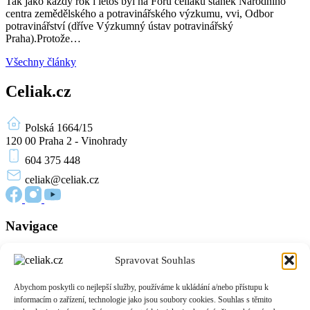
Tak jako každý rok i letos byl na Fóru celiaků stánek Národního
centra zemědělského a potravinářského výzkumu, vvi, Odbor
potravinářství (dříve Výzkumný ústav potravinářský
Praha).Protože…
Všechny články
Celiak.cz
Polská 1664/15
120 00 Praha 2 - Vinohrady
604 375 448
celiak
@celiak.cz
Navigace
Novinky a články
Spravovat Souhlas
Edukační materiály
O nás
Abychom poskytli co nejlepší služby, používáme k ukládání a/nebo přístupu k
Přihlášení
informacím o zařízení, technologie jako jsou soubory cookies. Souhlas s těmito
Zásady cookies (EU)