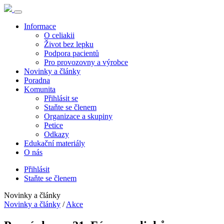
Informace
O celiakii
Život bez lepku
Podpora pacientů
Pro provozovny a výrobce
Novinky a články
Poradna
Komunita
Přihlásit se
Staňte se členem
Organizace a skupiny
Petice
Odkazy
Edukační materiály
O nás
Přihlásit
Staňte se členem
Novinky a články
Novinky a články
/
Akce