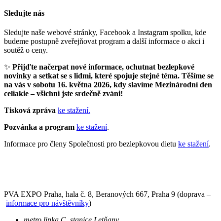
Sledujte nás
Sledujte naše webové stránky, Facebook a Instagram spolku, kde
budeme postupně zveřejňovat program a další informace o akci i
soutěž o ceny.
✨
Přijďte načerpat nové informace, ochutnat bezlepkové
novinky a setkat se s lidmi, které spojuje stejné téma. Těšíme se
na vás v sobotu 16. května 2026, kdy slavíme Mezinárodní den
celiakie – všichni jste srdečně zváni!
Tisková zpráva
ke stažení.
Pozvánka a program
ke stažení
.
Informace pro členy Společnosti pro bezlepkovou dietu
ke stažení
.
PVA EXPO Praha, hala č. 8, Beranových 667, Praha 9 (doprava –
informace pro návštěvníky
)
metro linka C, stanice Letňany