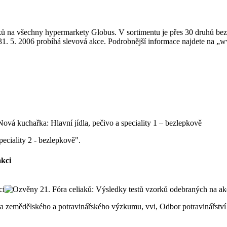
ků na všechny hypermarkety Globus. V sortimentu je přes 30 druhů b
o 31. 5. 2006 probíhá slevová akce. Podrobnější informace najdete na 
peciality 2 - bezlepkově".
akci
ntra zemědělského a potravinářského výzkumu, vvi, Odbor potravinářst