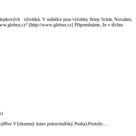
ezlepkových výrobků. V nabídce jsou výrobky firmy Schär, Novalim,
„www.globus.cz“:[http://www.globus.cz] Připomínáme, že v těchto
ví (dříve Výzkumný ústav potravinářský Praha).Protože…