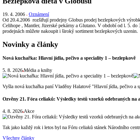
Bezlepková dieta v Globusu
19. 4. 2006
Oznámení
Od 20.4.2006 rozšiřují prodejny Globus prodej bezlepkových výrob
Celihope , Mantler, Jizerské pekárny a Glutano. V období od l. 5. d
prodejnách můžete nakoupit i široký sortiment bezlepkových uzenin.
Novinky a články
Nová kuchařka: Hlavní jídla, pečivo a speciality 1 – bezlepkově
5. 8. 2026
Média a knihy
Vyšla nová kuchařka paní Vladěny Halatové "Hlavní jídla, pečivo a s
Ozvěny 21. Fóra celiaků: Výsledky testů vzorků odebraných na 
4. 8. 2026
Akce
Tak jako každý rok i letos byl na Fóru celiaků stánek Národního ce
Všechny články