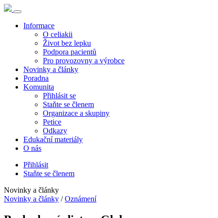
Informace
O celiakii
Život bez lepku
Podpora pacientů
Pro provozovny a výrobce
Novinky a články
Poradna
Komunita
Přihlásit se
Staňte se členem
Organizace a skupiny
Petice
Odkazy
Edukační materiály
O nás
Přihlásit
Staňte se členem
Novinky a články
Novinky a články
/
Oznámení