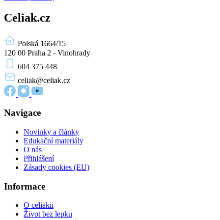
Celiak.cz
Polská 1664/15
120 00 Praha 2 - Vinohrady
604 375 448
celiak
@celiak.cz
Navigace
Novinky a články
Edukační materiály
O nás
Přihlášení
Zásady cookies (EU)
Informace
O celiakii
Život bez lepku