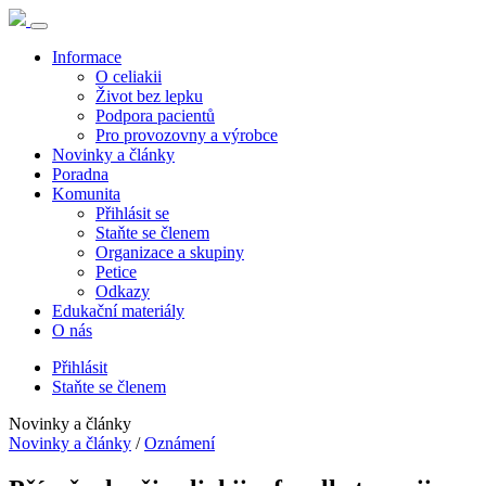
Informace
O celiakii
Život bez lepku
Podpora pacientů
Pro provozovny a výrobce
Novinky a články
Poradna
Komunita
Přihlásit se
Staňte se členem
Organizace a skupiny
Petice
Odkazy
Edukační materiály
O nás
Přihlásit
Staňte se členem
Novinky a články
Novinky a články
/
Oznámení