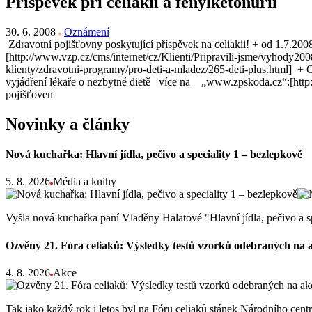
Příspěvek při celiakii a fenylketonurii
30. 6. 2008
Oznámení
Zdravotní pojišťovny poskytující příspěvek na celiakii! + od 1.7.200
[http://www.vzp.cz/cms/internet/cz/Klienti/Pripravili-jsme/vyhody2
klienty/zdravotni-programy/pro-deti-a-mladez/265-deti-plus.html] + 
vyjádření lékaře o nezbytné dietě více na „www.zpskoda.cz“:[http:
pojišťoven
Novinky a články
Nová kuchařka: Hlavní jídla, pečivo a speciality 1 – bezlepkově
5. 8. 2026
Média a knihy
Vyšla nová kuchařka paní Vladěny Halatové "Hlavní jídla, pečivo a s
Ozvěny 21. Fóra celiaků: Výsledky testů vzorků odebraných na 
4. 8. 2026
Akce
Tak jako každý rok i letos byl na Fóru celiaků stánek Národního ce