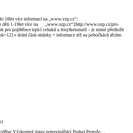
 do 18let více informací na „www.vzp.cz“:
pro děti 1-19let více na „www.ozp.cz“:[http://www.ozp.cz/pro-
 pojištěnce trpící celiakií a fenylketonurií – je nutné předložit
=12] v dolní části stránky + informace též na pobočkách těchto
ví (dříve Výzkumný ústav potravinářský Praha).Protože…