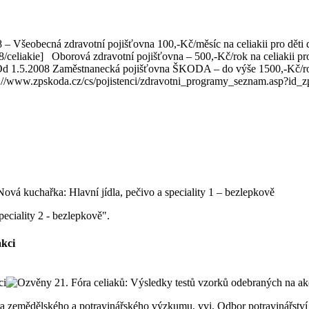
8 – Všeobecná zdravotní pojišťovna 100,-Kč/měsíc na celiakii pro děti
008/celiakie] Oborová zdravotní pojišťovna – 500,-Kč/rok na celiakii 
Od 1.5.2008 Zaměstnanecká pojišťovna ŠKODA – do výše 1500,-Kč/rok pro
//www.zpskoda.cz/cs/pojistenci/zdravotni_programy_seznam.asp?id_zpk
peciality 2 - bezlepkově".
akci
ntra zemědělského a potravinářského výzkumu, vvi, Odbor potravinářst