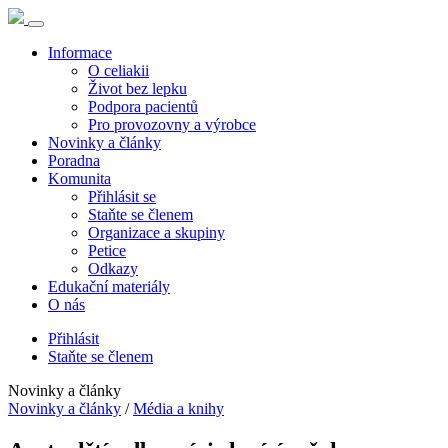
Informace
O celiakii
Život bez lepku
Podpora pacientů
Pro provozovny a výrobce
Novinky a články
Poradna
Komunita
Přihlásit se
Staňte se členem
Organizace a skupiny
Petice
Odkazy
Edukační materiály
O nás
Přihlásit
Staňte se členem
Novinky a články
Novinky a články
/
Média a knihy