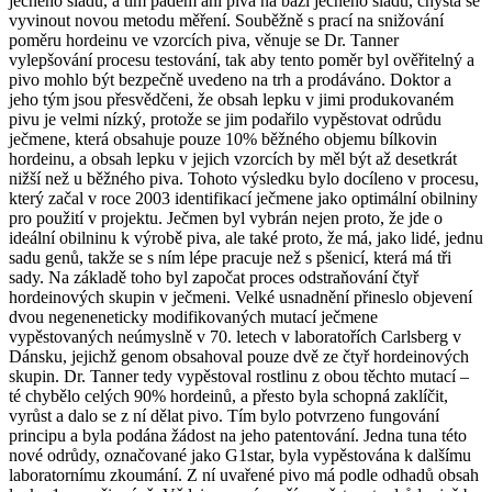
ječného sladu, a tím pádem ani piva na bázi ječného sladu, chystá se
vyvinout novou metodu měření. Souběžně s prací na snižování
poměru hordeinu ve vzorcích piva, věnuje se Dr. Tanner
vylepšování procesu testování, tak aby tento poměr byl ověřitelný a
pivo mohlo být bezpečně uvedeno na trh a prodáváno. Doktor a
jeho tým jsou přesvědčeni, že obsah lepku v jimi produkovaném
pivu je velmi nízký, protože se jim podařilo vypěstovat odrůdu
ječmene, která obsahuje pouze 10% běžného objemu bílkovin
hordeinu, a obsah lepku v jejich vzorcích by měl být až desetkrát
nižší než u běžného piva. Tohoto výsledku bylo docíleno v procesu,
který začal v roce 2003 identifikací ječmene jako optimální obilniny
pro použití v projektu. Ječmen byl vybrán nejen proto, že jde o
ideální obilninu k výrobě piva, ale také proto, že má, jako lidé, jednu
sadu genů, takže se s ním lépe pracuje než s pšenicí, která má tři
sady. Na základě toho byl započat proces odstraňování čtyř
hordeinových skupin v ječmeni. Velké usnadnění přineslo objevení
dvou negeneneticky modifikovaných mutací ječmene
vypěstovaných neúmyslně v 70. letech v laboratořích Carlsberg v
Dánsku, jejichž genom obsahoval pouze dvě ze čtyř hordeinových
skupin. Dr. Tanner tedy vypěstoval rostlinu z obou těchto mutací –
té chybělo celých 90% hordeinů, a přesto byla schopná zaklíčit,
vyrůst a dalo se z ní dělat pivo. Tím bylo potvrzeno fungování
principu a byla podána žádost na jeho patentování. Jedna tuna této
nové odrůdy, označované jako G1star, byla vypěstována k dalšímu
laboratornímu zkoumání. Z ní uvařené pivo má podle odhadů obsah