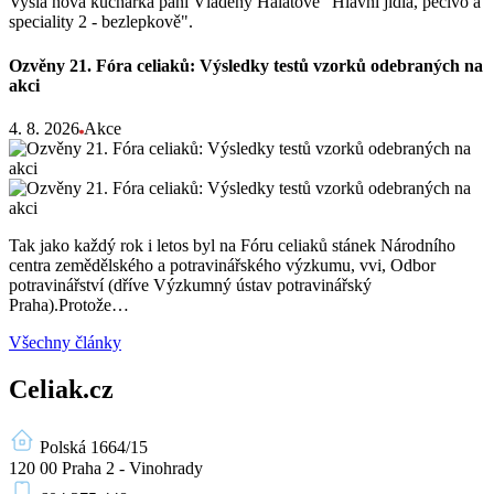
Vyšla nová kuchařka paní Vladěny Halatové "Hlavní jídla, pečivo a
speciality 2 - bezlepkově".
Ozvěny 21. Fóra celiaků: Výsledky testů vzorků odebraných na
akci
4. 8. 2026
Akce
Tak jako každý rok i letos byl na Fóru celiaků stánek Národního
centra zemědělského a potravinářského výzkumu, vvi, Odbor
potravinářství (dříve Výzkumný ústav potravinářský
Praha).Protože…
Všechny články
Celiak.cz
Polská 1664/15
120 00 Praha 2 - Vinohrady