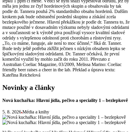
lepku 1 ppm či méně. Vědci se nyní snaží vypěstovat odrůdu, jež by
měla jen jednu ze čtyř hordeinových skupin a obsahovala by tak
podle dr. Tannera pouhá 2% standardního obsahu hordeinů. Dalším
krokem pak bude odstranění poslední skupinu a získání zcela
bezlepkového ječmene. Hlavní překážkou je podle dr. Tannera to, že
mutace použité v dosavadním výzkumu nebyly sladovými odrůdami
a v současnosti se k výrobě piva používají vysoce kvalitní sladové
odrůdy s vylepšenou odolností proti chorobám a růstovými rysy.
„To, co máme, funguje, ale není to moc účinné,“ říká dr. Tanner.
Bude tedy ještě potřeba zkřížit ječmen s nízkým obsahem lepku se
špičkovými sladovými odrůdami. Dr. Tanner očekává, že první
komerční využití by mohlo začít do roku 2011. Převzato z
Australian Coeliac Magazine, 03/2009, Melissa Marino: Coeliac
friendly beer raises a cheer in the lab. Překlad a úprava textu:
Kateřina Reichelová
Novinky a články
Nová kuchařka: Hlavní jídla, pečivo a speciality 1 – bezlepkově
5. 8. 2026
Média a knihy