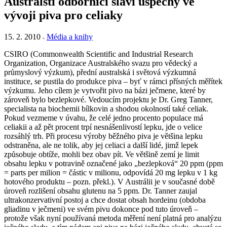
Australští odborníci slaví úspěchy ve
vývoji piva pro celiaky
15. 2. 2010
Média a knihy
CSIRO (Commonwealth Scientific and Industrial Research
Organization, Organizace Australského svazu pro vědecký a
průmyslový výzkum), přední australská i světová výzkumná
instituce, se pustila do produkce piva – byť v rámci přísných měřítek
výzkumu. Jeho cílem je vytvořit pivo na bázi ječmene, které by
zároveň bylo bezlepkové. Vedoucím projektu je Dr. Greg Tanner,
specialista na biochemii bílkovin a shodou okolností také celiak.
Pokud vezmeme v úvahu, že celé jedno procento populace má
celiakii a až pět procent trpí nesnášenlivostí lepku, jde o velice
rozsáhlý trh. Při procesu výroby běžného piva je většina lepku
odstraněna, ale ne tolik, aby jej celiaci a další lidé, jimž lepek
způsobuje obtíže, mohli bez obav pít. Ve většině zemí je limit
obsahu lepku v potravině označené jako „bezlepková“ 20 ppm (ppm
= parts per milion = částic v milionu, odpovídá 20 mg lepku v 1 kg
hotového produktu – pozn. překl.). V Austrálii je v současné době
úroveň rozlišení obsahu glutenu na 5 ppm. Dr. Tanner zaujal
ultrakonzervativní postoj a chce dostat obsah hordeinu (obdoba
gliadinu v ječmeni) ve svém pivu dokonce pod tuto úroveň –
protože však nyní používaná metoda měření není platná pro analýzu