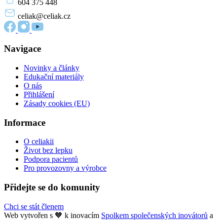
604 375 448
celiak
@celiak.cz
Navigace
Novinky a články
Edukační materiály
O nás
Přihlášení
Zásady cookies (EU)
Informace
O celiakii
Život bez lepku
Podpora pacientů
Pro provozovny a výrobce
Přidejte se do komunity
Chci se stát členem
Web vytvořen s 🧡 k inovacím
Spolkem společenských inovátorů
a