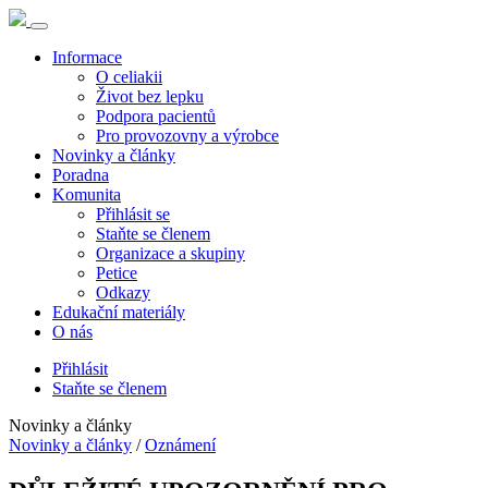
Informace
O celiakii
Život bez lepku
Podpora pacientů
Pro provozovny a výrobce
Novinky a články
Poradna
Komunita
Přihlásit se
Staňte se členem
Organizace a skupiny
Petice
Odkazy
Edukační materiály
O nás
Přihlásit
Staňte se členem
Novinky a články
Novinky a články
/
Oznámení