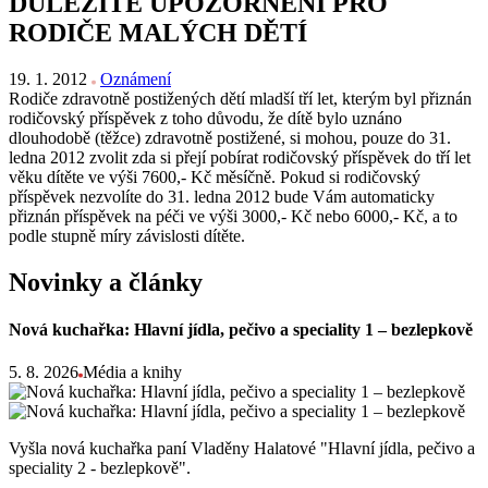
DŮLEŽITÉ UPOZORNĚNÍ PRO
RODIČE MALÝCH DĚTÍ
19. 1. 2012
Oznámení
Rodiče zdravotně postižených dětí mladší tří let, kterým byl přiznán
rodičovský příspěvek z toho důvodu, že dítě bylo uznáno
dlouhodobě (těžce) zdravotně postižené, si mohou, pouze do 31.
ledna 2012 zvolit zda si přejí pobírat rodičovský příspěvek do tří let
věku dítěte ve výši 7600,- Kč měsíčně. Pokud si rodičovský
příspěvek nezvolíte do 31. ledna 2012 bude Vám automaticky
přiznán příspěvek na péči ve výši 3000,- Kč nebo 6000,- Kč, a to
podle stupně míry závislosti dítěte.
Novinky a články
Nová kuchařka: Hlavní jídla, pečivo a speciality 1 – bezlepkově
5. 8. 2026
Média a knihy
Vyšla nová kuchařka paní Vladěny Halatové "Hlavní jídla, pečivo a
speciality 2 - bezlepkově".