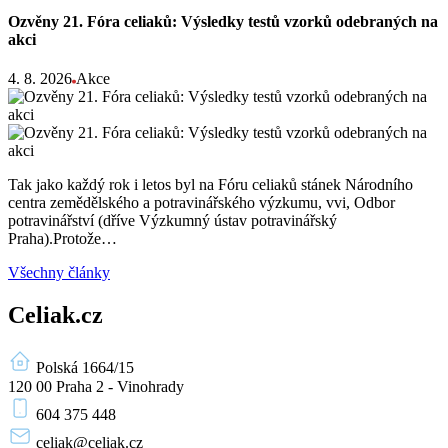
Ozvěny 21. Fóra celiaků: Výsledky testů vzorků odebraných na
akci
4. 8. 2026
Akce
Tak jako každý rok i letos byl na Fóru celiaků stánek Národního
centra zemědělského a potravinářského výzkumu, vvi, Odbor
potravinářství (dříve Výzkumný ústav potravinářský
Praha).Protože…
Všechny články
Celiak.cz
Polská 1664/15
120 00 Praha 2 - Vinohrady
604 375 448
celiak
@celiak.cz