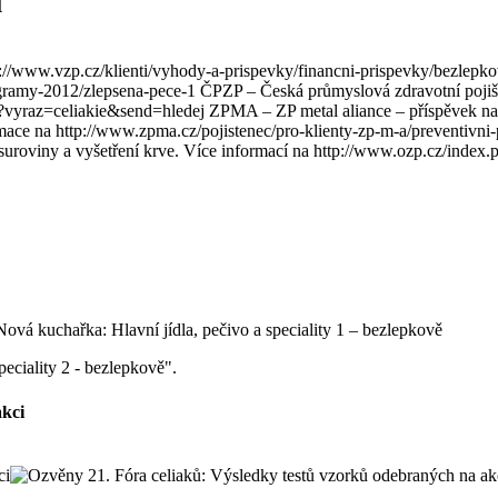
u
p://www.vzp.cz/klienti/vyhody-a-prispevky/financni-prispevky/bezlepk
ogramy-2012/zlepsena-pece-1 ČPZP – Česká průmyslová zdravotní poji
hp?vyraz=celiakie&send=hledej ZPMA – ZP metal aliance – příspěvek n
rmace na http://www.zpma.cz/pojistenec/pro-klienty-zp-m-a/preventivn
, suroviny a vyšetření krve. Více informací na http://www.ozp.cz/inde
peciality 2 - bezlepkově".
akci