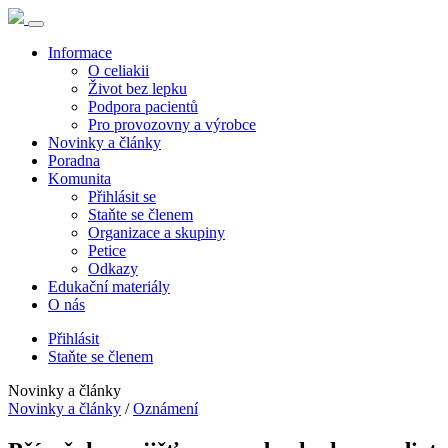
Informace
O celiakii
Život bez lepku
Podpora pacientů
Pro provozovny a výrobce
Novinky a články
Poradna
Komunita
Přihlásit se
Staňte se členem
Organizace a skupiny
Petice
Odkazy
Edukační materiály
O nás
Přihlásit
Staňte se členem
Novinky a články
Novinky a články
/
Oznámení