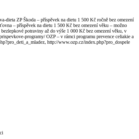
ova-dieta ZP Škoda – příspěvek na dietu 1 500 Kč ročně bez omezení
šťovna – příspěvek na dietu 1 500 Kč bez omezení věku – možno
a bezlepkové potraviny až do výše 1 000 Kč bez omezení věku, v
i-prispevkove-programy/ OZP – v rámci programu prevence celiakie a
x.php?pro_deti_a_mladez, http://www.ozp.cz/index.php?pro_dospele