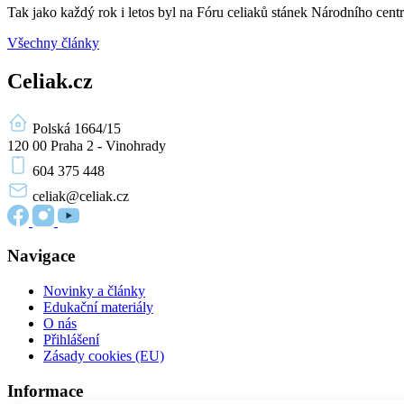
Tak jako každý rok i letos byl na Fóru celiaků stánek Národního ce
Všechny články
Celiak.cz
Polská 1664/15
120 00 Praha 2 - Vinohrady
604 375 448
celiak
@celiak.cz
Navigace
Novinky a články
Edukační materiály
O nás
Přihlášení
Zásady cookies (EU)
Informace