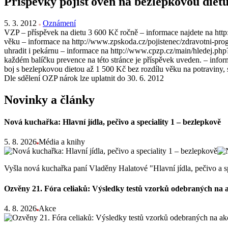
Příspěvky pojišťoven na bezlepkovou diet
5. 3. 2012
Oznámení
VZP – příspěvek na dietu 3 600 Kč ročně – informace najdete na htt
věku – informace na http://www.zpskoda.cz/pojistenec/zdravotni-pr
uhradit i pekárnu – informace na http://www.cpzp.cz/main/hledej.p
každém balíčku prevence na této stránce je příspěvek uveden. – info
boj s bezlepkovou dietou až 1 500 Kč bez rozdílu věku na potraviny
Dle sdělení OZP nárok lze uplatnit do 30. 6. 2012
Novinky a články
Nová kuchařka: Hlavní jídla, pečivo a speciality 1 – bezlepkově
5. 8. 2026
Média a knihy
Vyšla nová kuchařka paní Vladěny Halatové "Hlavní jídla, pečivo a s
Ozvěny 21. Fóra celiaků: Výsledky testů vzorků odebraných na 
4. 8. 2026
Akce