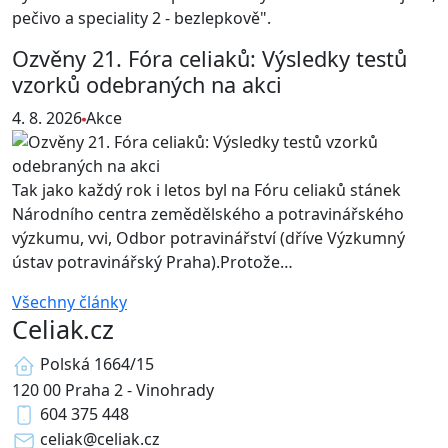
pečivo a speciality 2 - bezlepkově".
Ozvěny 21. Fóra celiaků: Výsledky testů
vzorků odebraných na akci
4. 8. 2026
Akce
Tak jako každý rok i letos byl na Fóru celiaků stánek
Národního centra zemědělského a potravinářského
výzkumu, vvi, Odbor potravinářství (dříve Výzkumný
ústav potravinářský Praha).Protože…
Všechny články
Celiak.cz
Polská 1664/15
120 00 Praha 2 - Vinohrady
604 375 448
celiak
@celiak.cz