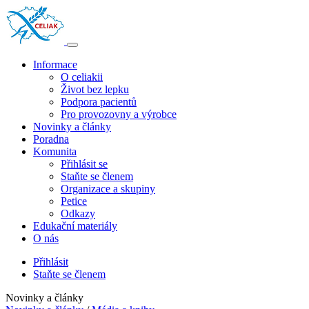
Informace
O celiakii
Život bez lepku
Podpora pacientů
Pro provozovny a výrobce
Novinky a články
Poradna
Komunita
Přihlásit se
Staňte se členem
Organizace a skupiny
Petice
Odkazy
Edukační materiály
O nás
Přihlásit
Staňte se členem
Novinky a články