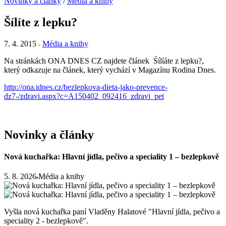
Novinky a články
/
Média a knihy
Šílíte z lepku?
7. 4. 2015
Média a knihy
Na stránkách ONA DNES CZ najdete článek Śílíáte z lepku?,
který odkazuje na článek, který vychází v Magazínu Rodina Dnes.
http://ona.idnes.cz/bezlepkova-dieta-jako-prevence-
dz7-/zdravi.aspx?c=A150402_092416_zdravi_pet
Novinky a články
Nová kuchařka: Hlavní jídla, pečivo a speciality 1 – bezlepkově
5. 8. 2026
Média a knihy
Vyšla nová kuchařka paní Vladěny Halatové "Hlavní jídla, pečivo a
speciality 2 - bezlepkově".